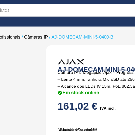
fissionais
/
Câmaras IP
/ AJ-DOMECAM-MINI-5-0400-B
AJ-DOMECAM-MINI-5-04
Câmara IP 5 Megapixel Ajax – Progres
– Lente 4 mm, ranhura MicroSD até 25
– Alcance dos LEDs IV 15m, PoE 802.3at –
Em stock online
161,02
€
IVA incl.
IVA Incluído à Taxa de 23%
Limitado ao stock existente.