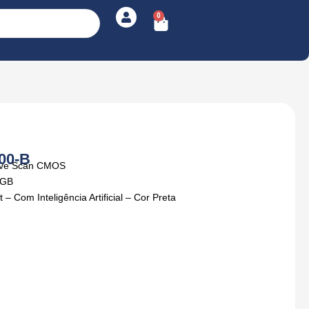
0
Cart
00-B
sive Scan CMOS
6GB
 Com Inteligência Artificial – Cor Preta