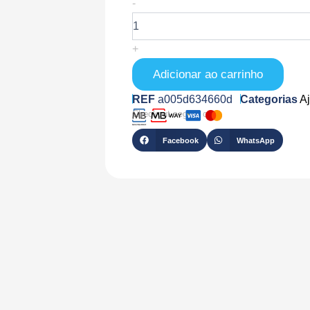
Quantidade
-
de
AJ-
DOMECAM-
+
MINI-
5-
Adicionar ao carrinho
0400-
B
REF
a005d634660d
Categorias
A
Checkout seguro com
Facebook
WhatsApp