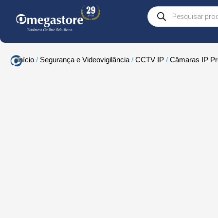
Skip
Products
to
search
content
Início
/
Segurança e Videovigilância
/
CCTV IP
/
Câmaras IP Pro