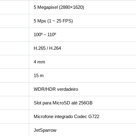
5 Megapixel (2880×1620)
5 Mpx (1 ~ 25 FPS)
100º – 110º
H.265 / H.264
4 mm
15 m
WDR/HDR verdadeiro
Slot para MicroSD até 256GB
Microfone integrado Codec G722
JetSparrow