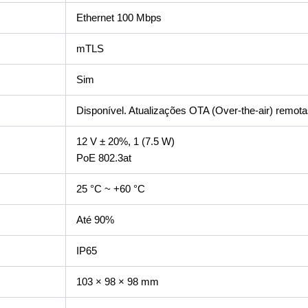
Ethernet 100 Mbps
mTLS
Sim
Disponível. Atualizações OTA (Over-the-air) remot
12 V ± 20%, 1 (7.5 W)
PoE 802.3at
25 °C ~ +60 °C
Até 90%
IP65
103 × 98 × 98 mm