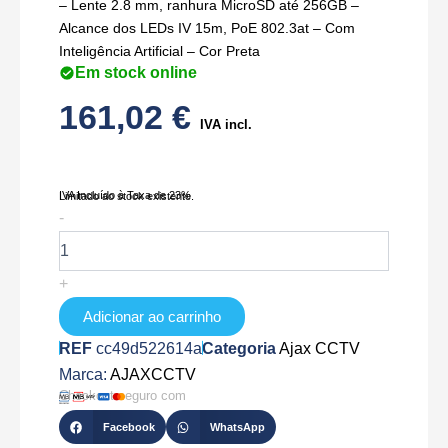
– Lente 2.8 mm, ranhura MicroSD até 256GB –
Alcance dos LEDs IV 15m, PoE 802.3at – Com
Inteligência Artificial – Cor Preta
Em stock online
161,02
€
IVA incl.
IVA Incluído à Taxa de 23%
Limitado ao stock existente.
Quantidade
-
de
AJ-
DOMECAM-
+
MINI-
5-
Adicionar ao carrinho
B
REF
cc49d522614a
Categoria
Ajax CCTV
Marca:
AJAXCCTV
Checkout seguro com
Facebook
WhatsApp