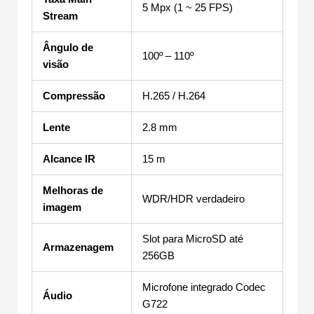
5 Mpx (1 ~ 25 FPS)
Stream
Ângulo de
100º – 110º
visão
Compressão
H.265 / H.264
Lente
2.8 mm
Alcance IR
15 m
Melhoras de
WDR/HDR verdadeiro
imagem
Slot para MicroSD até
Armazenagem
256GB
Microfone integrado Codec
Áudio
G722