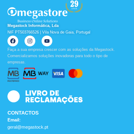
Megastock Informática, Lda
NIF PT503766526 | Vila Nova de Gaia, Portugal
F
I
Y
a
n
o
c
s
u
Faça a sua empresa crescer com as soluções da Megastock.
e
t
t
Comercializamos soluções inovadoras para todo o tipo de
b
a
u
empresas.
o
g
b
o
r
e
k
a
m
CONTACTOS
Email:
geral@megastock.pt