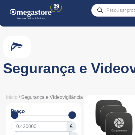
Skip
Products
to
search
content
Segurança e Videov
Início
/ Segurança e Videovigilância
Preço
€