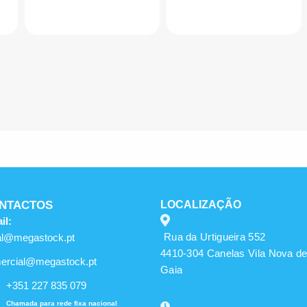
NTACTOS
LOCALIZAÇÃO
il:
Rua da Urtigueira 552
al@megastock.pt
4410-304 Canelas Vila Nova d
ercial@megastock.pt
Gaia
+351 227 835 079
Chamada para rede fixa nacional