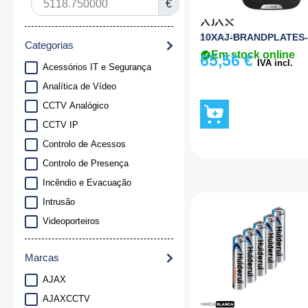
€
Acessórios
10XAJ-BRANDPLATES
Categorias
Em stock online
65,56
€
IVA incl.
Acessórios IT e Segurança
Analítica de Vídeo
CCTV Analógico
CCTV IP
Controlo de Acessos
Controlo de Presença
Incêndio e Evacuação
Intrusão
Videoporteiros
Marcas
AJAX
AJAXCCTV