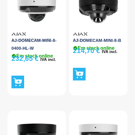
Ajax CCTV
,
Câmaras IP
Centrais
AJ-DOMECAM-MINI-8-
AJ-DOMECAM-MINI-8-B
Em stock online
0400-HL-W
214,70
€
IVA incl.
Em stock online
232,65
€
IVA incl.