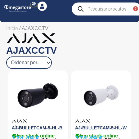
Skip
Products
0
C
search
to
content
Início
/ AJAXCCTV
AJAXCCTV
Câmaras IP
Ajax CCTV
,
Câmaras IP
AJ-BULLETCAM-5-HL-B
AJ-BULLETCAM-5-HL-W
Em stock online
Em stock online
174,49
€
174,49
€