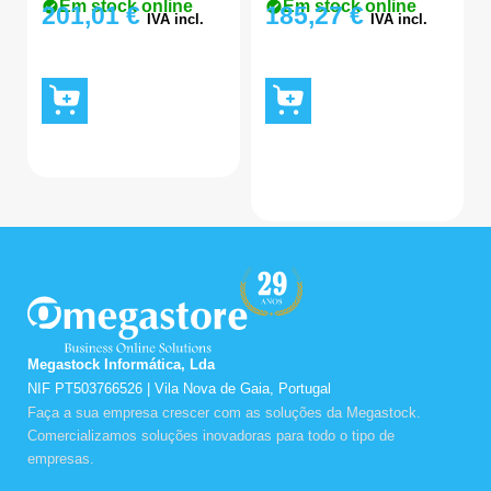
Em stock online
Em stock online
201,01
€
185,27
€
IVA incl.
IVA incl.
Megastock Informática, Lda
NIF PT503766526 | Vila Nova de Gaia, Portugal
Faça a sua empresa crescer com as soluções da Megastock.
Comercializamos soluções inovadoras para todo o tipo de
empresas.