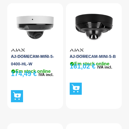
Ajax CCTV
,
Câmaras IP
Ajax CCTV
AJ-DOMECAM-MINI-5-
AJ-DOMECAM-MINI-5-B
Em stock online
0400-HL-W
161,02
€
IVA incl.
Em stock online
174,49
€
IVA incl.