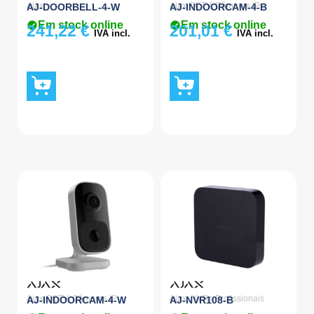
Ajax
Ajax CCTV
,
Câmaras IP
AJ-DOORBELL-4-W
AJ-INDOORCAM-4-B
Em stock online
Em stock online
241,22
€
201,01
€
IVA incl.
IVA incl.
Ajax CCTV
,
Câmaras IP
Ajax
,
NVRs Profissionais
AJ-INDOORCAM-4-W
AJ-NVR108-B