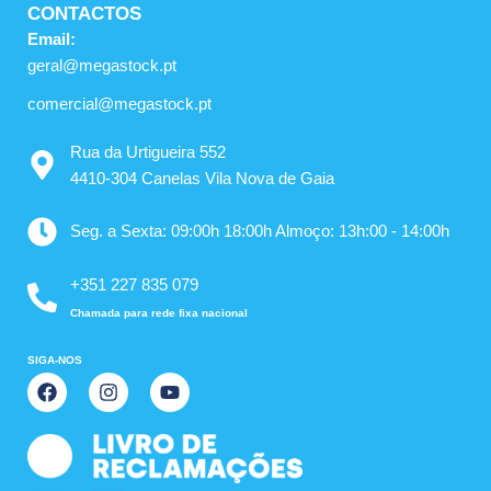
CONTACTOS
Email:
geral@megastock.pt
comercial@megastock.pt
Rua da Urtigueira 552
4410-304 Canelas Vila Nova de Gaia
Seg. a Sexta: 09:00h 18:00h Almoço: 13h:00 - 14:00h
+351 227 835 079
Chamada para rede fixa nacional
SIGA-NOS
F
I
Y
a
n
o
c
s
u
e
t
t
b
a
u
o
g
b