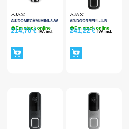
Ajax CCTV
,
Câmaras IP
Ajax
,
Smart Home
AJ-DOMECAM-MINI-8-W
AJ-DOORBELL-4-B
Em stock online
Em stock online
214,70
€
241,22
€
IVA incl.
IVA incl.