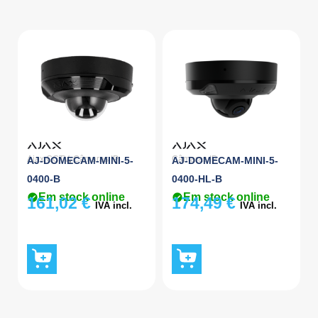
Ajax CCTV
,
Câmaras IP
Câmaras IP
AJ-DOMECAM-MINI-5-
AJ-DOMECAM-MINI-5-
0400-B
0400-HL-B
Em stock online
Em stock online
161,02
€
174,49
€
IVA incl.
IVA incl.