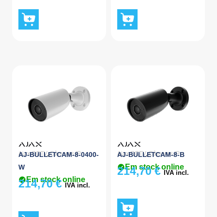
Ajax CCTV
,
Câmaras IP
Ajax CCTV
,
Câmaras IP
AJ-BULLETCAM-8-0400-
AJ-BULLETCAM-8-B
Em stock online
W
214,70
€
IVA incl.
Em stock online
214,70
€
IVA incl.