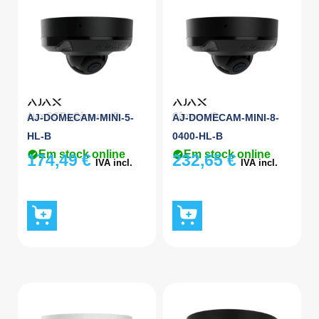
Ajax CCTV
,
Câmaras IP
Câmaras IP
AJ-DOMECAM-MINI-5-
AJ-DOMECAM-MINI-8-
HL-B
0400-HL-B
Em stock online
Em stock online
174,49
€
232,65
€
IVA incl.
IVA incl.