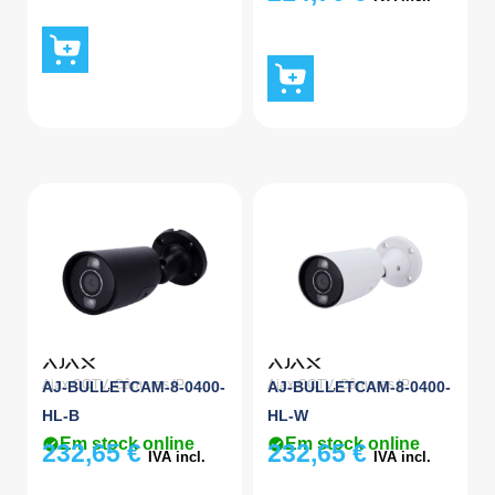
Ajax CCTV
,
Câmaras IP
Ajax CCTV
,
Câmaras IP
AJ-BULLETCAM-8-0400-
AJ-BULLETCAM-8-0400-
HL-B
HL-W
Em stock online
Em stock online
232,65
€
232,65
€
IVA incl.
IVA incl.