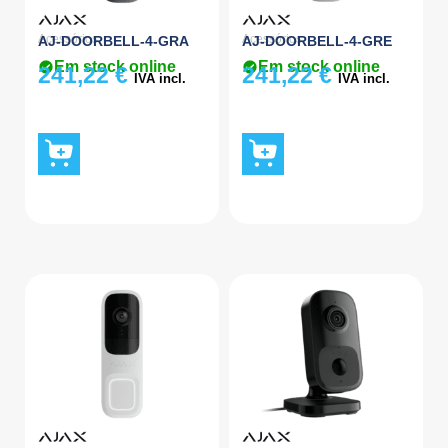
Acessórios
Acessórios
AJ-DOORBELL-4-GRA
AJ-DOORBELL-4-GRE
Em stock online
Em stock online
241,22
€
241,22
€
IVA incl.
IVA incl.