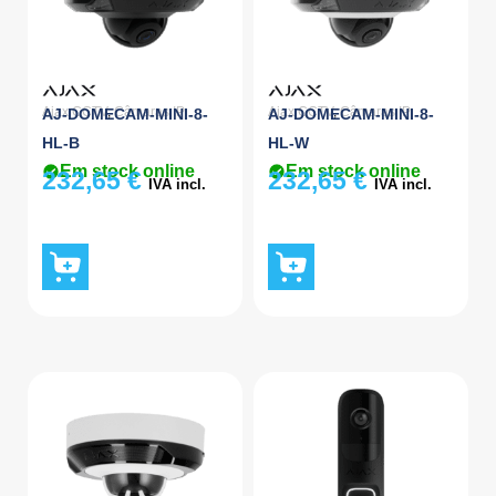
Ajax CCTV
,
Câmaras IP
Ajax CCTV
,
Câmaras IP
AJ-DOMECAM-MINI-8-
AJ-DOMECAM-MINI-8-
HL-B
HL-W
Em stock online
Em stock online
232,65
€
232,65
€
IVA incl.
IVA incl.