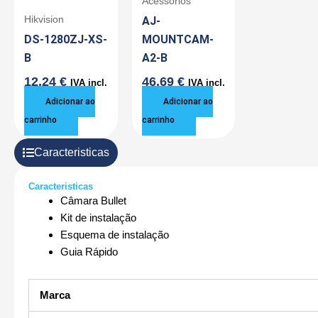
Acessórios
AJ-
Hikvision
DS-1280ZJ-XS-
MOUNTCAM-
B
A2-B
12,24
€
46,69
€
IVA incl.
IVA incl.
Adicionar ao
Adicionar ao
carrinho
carrinho
Caracteristicas
Caracteristicas
Câmara Bullet
Kit de instalação
Esquema de instalação
Guia Rápido
Marca