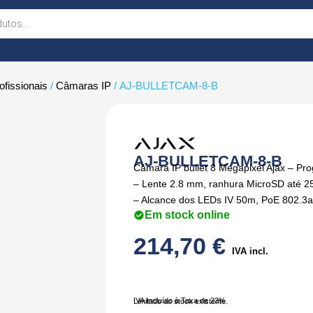
fissionais
/
Câmaras IP
/ AJ-BULLETCAM-8-B
AJ-BULLETCAM-8-B
Câmara IP bullet 8 Megapixel Ajax – P
– Lente 2.8 mm, ranhura MicroSD até 
– Alcance dos LEDs IV 50m, PoE 802.3at –
Em stock online
214,70
€
IVA incl.
IVA Incluído à Taxa de 23%
Limitado ao stock existente.