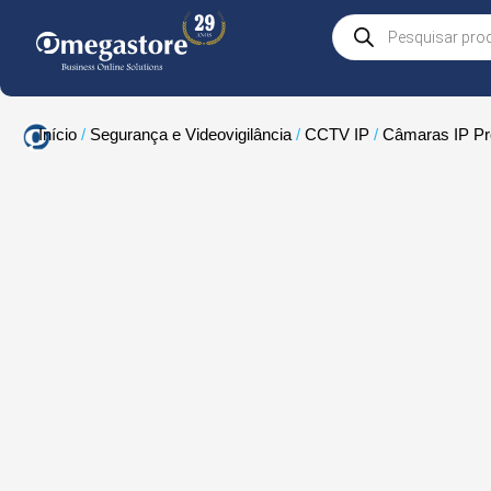
Skip
Products
to
search
content
Início
/
Segurança e Videovigilância
/
CCTV IP
/
Câmaras IP Pro