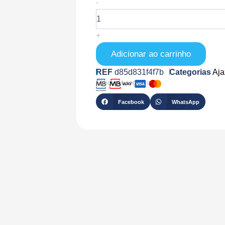
Quantidade
-
de
AJ-
BULLETCAM-
+
8-
B
Adicionar ao carrinho
REF
d85d831f4f7b
Categorias
Aj
Checkout seguro com
Facebook
WhatsApp