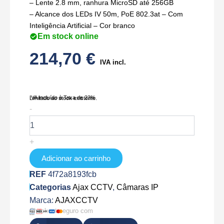
– Lente 2.8 mm, ranhura MicroSD até 256GB
– Alcance dos LEDs IV 50m, PoE 802.3at – Com
Inteligência Artificial – Cor branco
Em stock online
214,70
€
IVA incl.
IVA Incluído à Taxa de 23%
Limitado ao stock existente.
Quantidade
-
de
AJ-
BULLETCAM-
+
8-
W
Adicionar ao carrinho
REF
4f72a8193fcb
Categorias
Ajax CCTV
,
Câmaras IP
Marca:
AJAXCCTV
Checkout seguro com