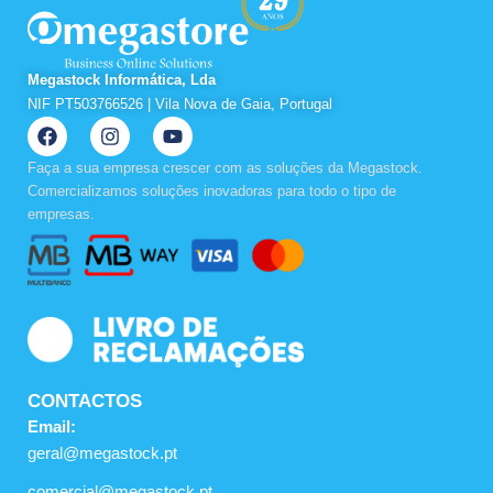
Megastock Informática, Lda
NIF PT503766526 | Vila Nova de Gaia, Portugal
F
I
Y
a
n
o
c
s
u
Faça a sua empresa crescer com as soluções da Megastock.
e
t
t
Comercializamos soluções inovadoras para todo o tipo de
b
a
u
empresas.
o
g
b
o
r
e
k
a
m
CONTACTOS
Email:
geral@megastock.pt
comercial@megastock.pt