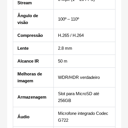
Stream
Ângulo de
100º – 110º
visão
Compressão
H.265 / H.264
Lente
2.8 mm
Alcance IR
50 m
Melhoras de
WDR/HDR verdadeiro
imagem
Slot para MicroSD até
Armazenagem
256GB
Microfone integrado Codec
Áudio
G722