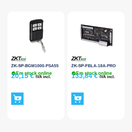
Acessórios
Acessórios
ZK-SP-BGM1000-PSA55
ZK-SP-FBLA-18A-PRO
Em stock online
Em stock online
20,15
€
133,84
€
IVA incl.
IVA incl.