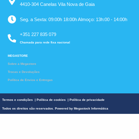
4410-304 Canelas Vila Nova de Gaia
Seg. a Sexta: 09:00h 18:00h Almoço: 13h:00 - 14:00h
+351 227 835 079
Chamada para rede fixa nacional
MEGASTORE
Sobre a Megastore
Trocas e Devoluções
Política de Envios e Entregas
Termos e condições
|
Política de cookies
|
Política de privacidade
Todos os direitos são reservados. Powered by
Megastock Informática