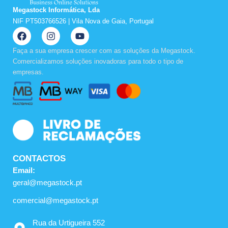
Megastock Informática, Lda
NIF PT503766526 | Vila Nova de Gaia, Portugal
F
I
Y
a
n
o
c
s
u
Faça a sua empresa crescer com as soluções da Megastock.
e
t
t
Comercializamos soluções inovadoras para todo o tipo de
b
a
u
empresas.
o
g
b
o
r
e
k
a
m
CONTACTOS
Email:
geral@megastock.pt
comercial@megastock.pt
Rua da Urtigueira 552