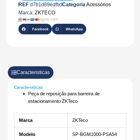
REF
d7b1d89edfbd
Categoria
Acessórios
Marca:
ZKTECO
Checkout seguro com
Facebook
WhatsApp
Caracteristicas
Caracteristicas
Peça de reposição para barreira de
estacionamento ZKTeco
Marca
ZKTeco
Modelo
SP-BGM1000-PSA54