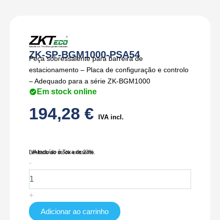
ZK-SP-BGM1000-PSA54
Peça sobressalente para barreira de
estacionamento – Placa de configuração e controlo
– Adequado para a série ZK-BGM1000
Em stock online
194,28
€
IVA incl.
IVA Incluído à Taxa de 23%
Limitado ao stock existente.
Quantidade
-
de
ZK-
SP-
+
BGM1000-
PSA54
Adicionar ao carrinho