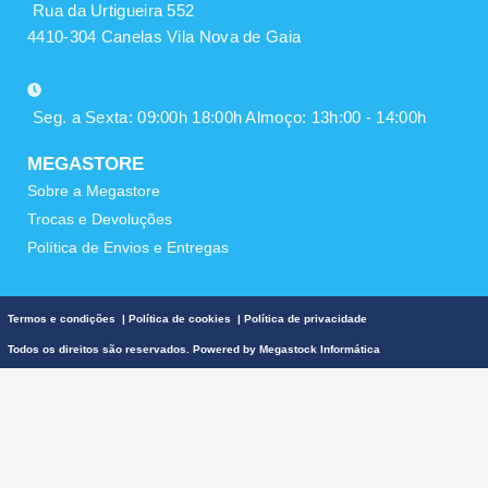
Rua da Urtigueira 552
4410-304 Canelas Vila Nova de Gaia
Seg. a Sexta: 09:00h 18:00h Almoço: 13h:00 - 14:00h
MEGASTORE
Sobre a Megastore
Trocas e Devoluções
Política de Envios e Entregas
Termos e condições
|
Política de cookies
|
Política de privacidade
Todos os direitos são reservados. Powered by
Megastock Informática