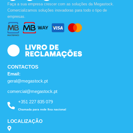
c
s
u
Faça a sua empresa crescer com as soluções da Megastock.
e
t
t
Comercializamos soluções inovadoras para todo o tipo de
b
a
u
empresas.
o
g
b
o
r
e
k
a
m
CONTACTOS
Email:
geral@megastock.pt
comercial@megastock.pt
+351 227 835 079
Chamada para rede fixa nacional
LOCALIZAÇÃO