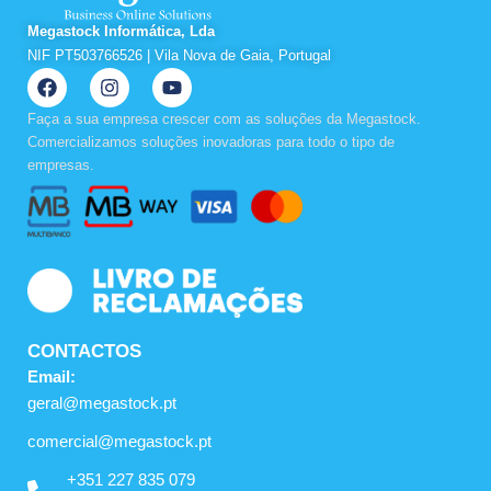
Megastock Informática, Lda
NIF PT503766526 | Vila Nova de Gaia, Portugal
F
I
Y
a
n
o
c
s
u
Faça a sua empresa crescer com as soluções da Megastock.
e
t
t
Comercializamos soluções inovadoras para todo o tipo de
b
a
u
empresas.
o
g
b
o
r
e
k
a
m
CONTACTOS
Email:
geral@megastock.pt
comercial@megastock.pt
+351 227 835 079