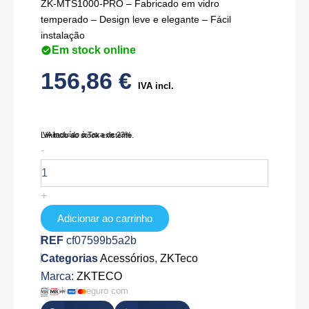
ZK-MTS1000-PRO – Fabricado em vidro
temperado – Design leve e elegante – Fácil
instalação
Em stock online
156,86
€
IVA incl.
IVA Incluído à Taxa de 23%
Limitado ao stock existente.
Quantidade
-
de
ZK-
ITC-
+
MTS1000-
2-
Adicionar ao carrinho
4
REF
cf07599b5a2b
Categorias
Acessórios
,
ZKTeco
Marca:
ZKTECO
Checkout seguro com