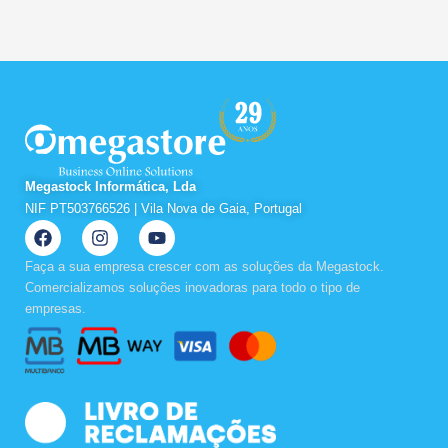
Megastock Informática, Lda
NIF PT503766526 | Vila Nova de Gaia, Portugal
F
I
Y
a
n
o
c
s
u
Faça a sua empresa crescer com as soluções da Megastock.
e
t
t
Comercializamos soluções inovadoras para todo o tipo de
b
a
u
empresas.
o
g
b
o
r
e
k
a
m