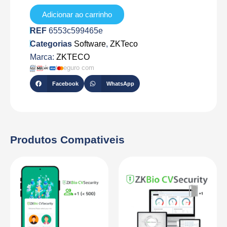
BIOCV-
10
Adicionar ao carrinho
REF
6553c599465e
Categorias
Software
,
ZKTeco
Marca:
ZKTECO
Checkout seguro com
Facebook
WhatsApp
Produtos Compativeis