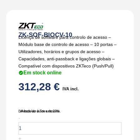
ZK-SOF-BIOCV-10
Licença de software para controlo de acesso –
Módulo base de controlo de acesso – 10 portas –
Utilizadores, horários e grupos de acesso –
Capacidades, anti-passback e ligações globais –
Compatível com dispositivos ZKTeco (Push/Pull)
Em stock online
312,28
€
IVA incl.
IVA Incluído à Taxa de 23%
Limitado ao stock existente.
Quantidade
-
de
ZK-
SOF-
+