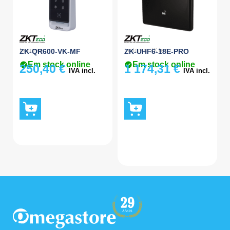
Leitores
Leitores
,
ZKTeco
ZK-QR600-VK-MF
ZK-UHF6-18E-PRO
Em stock online
Em stock online
250,40
€
1 174,31
€
IVA incl.
IVA incl.