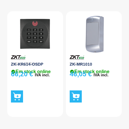
Leitores
,
ZKTeco
Leitores
ZK-KR614-OSDP
ZK-MR1010
Em stock online
Em stock online
66,20
€
46,05
€
IVA incl.
IVA incl.