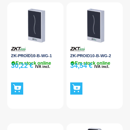
Leitores
,
ZKTeco
Leitores
ZK-PROID10-B-WG-1
ZK-PROID10-B-WG-2
Em stock online
Em stock online
30,22
€
34,54
€
IVA incl.
IVA incl.