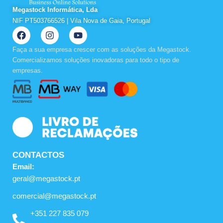
Megastock Informática, Lda
NIF PT503766526 | Vila Nova de Gaia, Portugal
F
I
Y
a
n
o
c
s
u
Faça a sua empresa crescer com as soluções da Megastock.
e
t
t
Comercializamos soluções inovadoras para todo o tipo de
b
a
u
empresas.
o
g
b
o
r
e
k
a
m
CONTACTOS
Email:
geral@megastock.pt
comercial@megastock.pt
+351 227 835 079