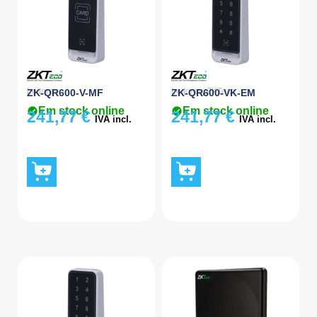
Leitores
Leitores
,
ZKTeco
ZK-QR600-V-MF
ZK-QR600-VK-EM
Em stock online
Em stock online
241,77
€
241,77
€
IVA incl.
IVA incl.