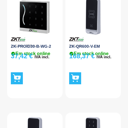
Leitores
,
ZKTeco
Leitores
ZK-PROID30-B-WG-2
ZK-QR600-V-EM
Em stock online
Em stock online
37,42
€
168,37
€
IVA incl.
IVA incl.