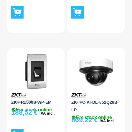
Leitores
,
ZKTeco
Leitores
ZK-FR1500S-WP-EM
ZK-IPC-AI-DL-852Q28B-
Em stock online
LP
188,52
€
IVA incl.
Em stock online
869,22
€
IVA incl.