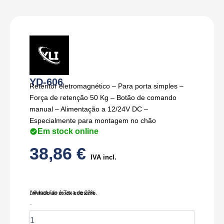
YD-606
Retentor eletromagnético – Para porta simples –
Força de retenção 50 Kg – Botão de comando
manual – Alimentação a 12/24V DC –
Especialmente para montagem no chão
Em stock online
38,86
€
IVA incl.
IVA Incluído à Taxa de 23%
Limitado ao stock existente.
Quantidade
-
de
YD-