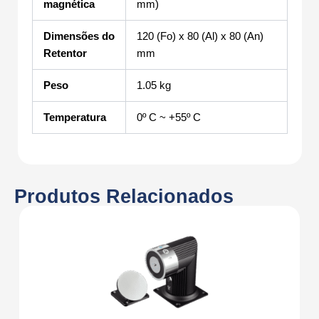
magnética
mm)
Dimensões do
120 (Fo) x 80 (Al) x 80 (An)
Retentor
mm
Peso
1.05 kg
Temperatura
0º C ~ +55º C
Produtos Relacionados