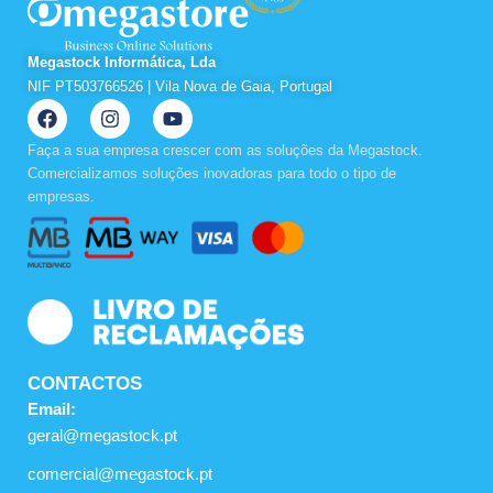
Megastock Informática, Lda
NIF PT503766526 | Vila Nova de Gaia, Portugal
F
I
Y
a
n
o
c
s
u
Faça a sua empresa crescer com as soluções da Megastock.
e
t
t
Comercializamos soluções inovadoras para todo o tipo de
b
a
u
empresas.
o
g
b
o
r
e
k
a
m
CONTACTOS
Email:
geral@megastock.pt
comercial@megastock.pt