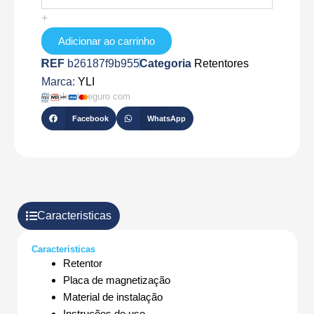
606
+
Adicionar ao carrinho
REF
b26187f9b955
Categoria
Retentores
Marca:
YLI
Checkout seguro com
Facebook
WhatsApp
Caracteristicas
Caracteristicas
Retentor
Placa de magnetização
Material de instalação
Instruções de uso