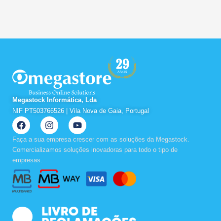
Megastock Informática, Lda
NIF PT503766526 | Vila Nova de Gaia, Portugal
F
I
Y
a
n
o
c
s
u
Faça a sua empresa crescer com as soluções da Megastock.
e
t
t
Comercializamos soluções inovadoras para todo o tipo de
b
a
u
empresas.
o
g
b
o
r
e
k
a
m