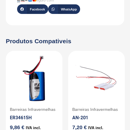
Checkout seguro com
Facebook
WhatsApp
Produtos Compativeis
Barreiras Infravermelhas
Barreiras Infravermelhas
ER34615H
AN-201
9,86
€
7,20
€
IVA incl.
IVA incl.