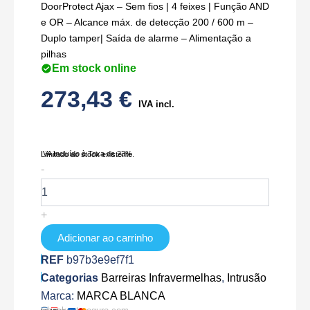
DoorProtect Ajax – Sem fios | 4 feixes | Função AND
e OR – Alcance máx. de detecção 200 / 600 m –
Duplo tamper| Saída de alarme – Alimentação a
pilhas
Em stock online
273,43
€
IVA incl.
IVA Incluído à Taxa de 23%
Limitado ao stock existente.
Quantidade
-
de
ABH-
200W
+
Adicionar ao carrinho
REF
b97b3e9ef7f1
Categorias
Barreiras Infravermelhas
,
Intrusão
Marca:
MARCA BLANCA