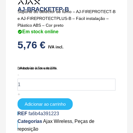
AJ-BRACKETFP-B
Suporte do detector de fumo – AJ-FIREPROTECT-B
e AJ-FIREPROTECTPLUS-B – Fácil instalação –
Plástico ABS – Cor preto
Em stock online
5,76
€
IVA incl.
IVA Incluído à Taxa de 23%
Limitado ao stock existente.
Quantidade
-
de
AJ-
BRACKETFP-
+
B
Adicionar ao carrinho
REF
fa6b4a391223
Categorias
Ajax Wireless
,
Peças de
reposição