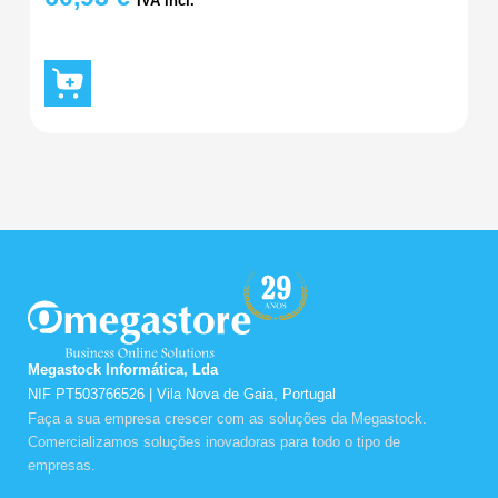
IVA incl.
Megastock Informática, Lda
NIF PT503766526 | Vila Nova de Gaia, Portugal
Faça a sua empresa crescer com as soluções da Megastock.
Comercializamos soluções inovadoras para todo o tipo de
empresas.