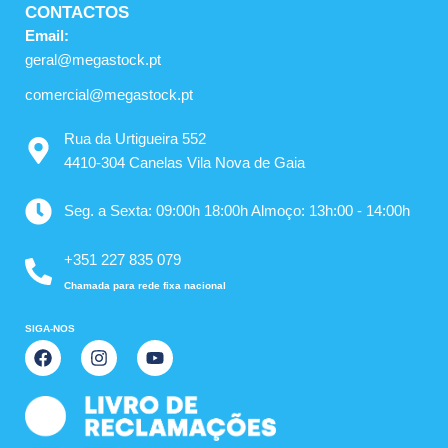
CONTACTOS
Email:
geral@megastock.pt
comercial@megastock.pt
Rua da Urtigueira 552
4410-304 Canelas Vila Nova de Gaia
Seg. a Sexta: 09:00h 18:00h Almoço: 13h:00 - 14:00h
+351 227 835 079
Chamada para rede fixa nacional
SIGA-NOS
F
I
Y
a
n
o
c
s
u
e
t
t
b
a
u
o
g
b