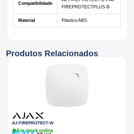
Compatibilidade
FIREPROTECTPLUS-B
Material
Plástico ABS
Produtos Relacionados
Ajax Wireless
,
Detetores
Aj
AJ-FIREPROTECT-W
A
Em stock online
60,93
€
1