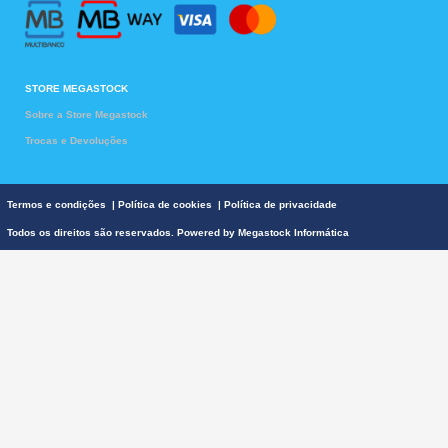
o
r
e
k
a
m
STORE MEGASTOCK
Sobre a Store Megastock
Trocas e Devoluções
Termos e condições
|
Política de cookies
|
Política de privacidade
Todos os direitos são reservados. Powered by
Megastock Informática