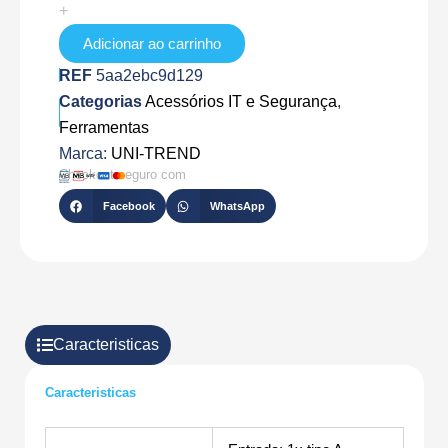
V1
+
Adicionar ao carrinho
REF
5aa2ebc9d129
Categorias
Acessórios IT e Segurança
,
Ferramentas
Marca:
UNI-TREND
Checkout seguro com
Facebook
WhatsApp
Caracteristicas
Caracteristicas