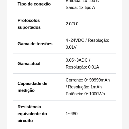
Entrada: 1x tipo A
Tipo de conexão
Saída: 1x tipo A
Protocolos
2.0/3.0
suportados
4~24VDC / Resolução:
Gama de tensões
0.01V
0.05~3ADC /
Gama atual
Resolução: 0.01A
Corrente: 0~99999mAh
Capacidade de
/ Resolução: 1mAh
medição
Potência: 0~1000Wh
Resistência
equivalente do
1~480
circuito