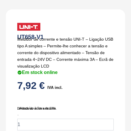
UT658-V1
Medidor de corrente e tensão UNI-T – Ligação USB
tipo A simples – Permite-lhe conhecer a tensão e
corrente do dispositivo alimentado – Tensão de
entrada 4~24V DC – Corrente máxima 3A – Ecrã de
visualização LCD
Em stock online
7,92
€
IVA incl.
IVA Incluído à Taxa de 23%
Limitado ao stock existente.
Quantidade
-
de
UT658-