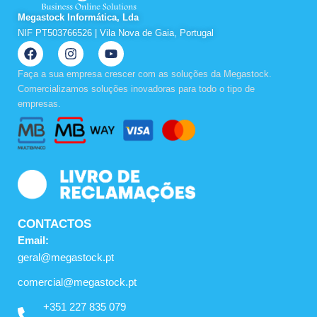
Megastock Informática, Lda
NIF PT503766526 | Vila Nova de Gaia, Portugal
F
I
Y
a
n
o
c
s
u
Faça a sua empresa crescer com as soluções da Megastock.
e
t
t
Comercializamos soluções inovadoras para todo o tipo de
b
a
u
empresas.
o
g
b
o
r
e
k
a
m
CONTACTOS
Email:
geral@megastock.pt
comercial@megastock.pt
+351 227 835 079