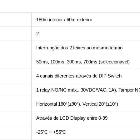
180m interior / 60m exterior
2
Interrupção dos 2 feixes ao mesmo tempo
50ms, 100ms, 300ms, 700ms (seleccionável)
4 canais diferentes através de DIP Switch
1 relay NO/NC máx.. 30VDC/VAC, 1A), Tamper N
Horizontal 180°(±90°), Vertical 20°(±10°)
Através de LCD Display entre 0-99
-25ºC ~ +55ºC