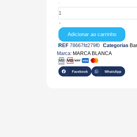
Quantidade
-
de
AB-
60
+
Adicionar ao carrinho
REF
78667fd279f0
Categorias
Bar
Marca:
MARCA BLANCA
Checkout seguro com
Facebook
WhatsApp