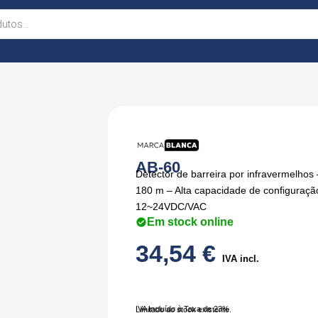
AB-60
Detector de barreira por infravermelhos 
180 m – Alta capacidade de configuração
12~24VDC/VAC
Em stock online
34,54
€
IVA incl.
IVA Incluído à Taxa de 23%
Limitado ao stock existente.