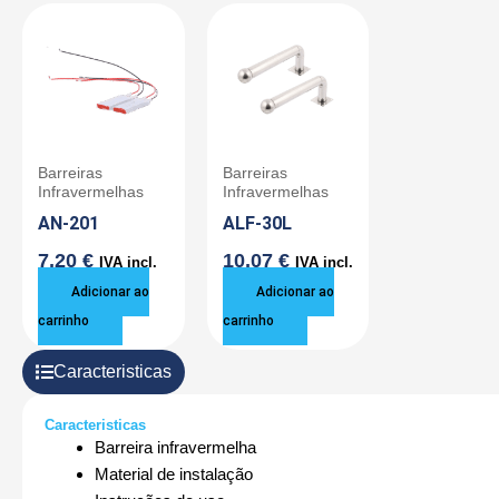
Barreiras
Barreiras
Infravermelhas
Infravermelhas
AN-201
ALF-30L
7,20
€
10,07
€
IVA incl.
IVA incl.
Adicionar ao
Adicionar ao
carrinho
carrinho
Caracteristicas
Caracteristicas
Barreira infravermelha
Material de instalação