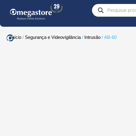
Skip
Products
to
search
content
Início
/
Segurança e Videovigilância
/
Intrusão
/ AB-60