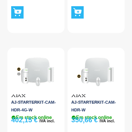
Ajax Wireless
,
Kits
Ajax Wireless
,
Kits
AJ-STARTERKIT-CAM-
AJ-STARTERKIT-CAM-
HDR-4G-W
HDR-W
Em stock online
Em stock online
402,15
€
350,66
€
IVA incl.
IVA incl.