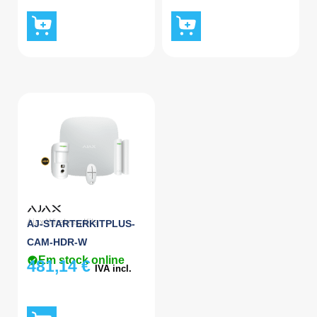
Ajax Wireless
,
Kits
AJ-STARTERKITPLUS-
CAM-HDR-W
Em stock online
481,14
€
IVA incl.