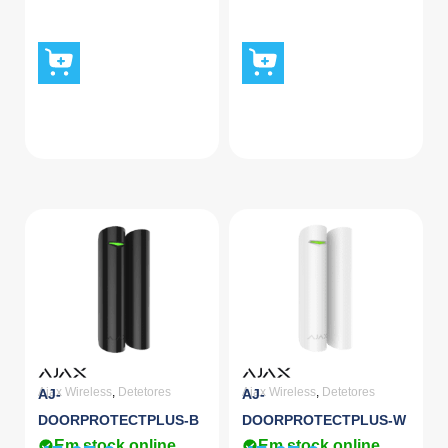
Ajax Wireless
,
Detetores
Ajax Wireless
,
Detetores
AJ-
AJ-
DOORPROTECTPLUS-B
DOORPROTECTPLUS-W
Em stock online
Em stock online