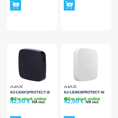
Detetores
Ajax Wireless
,
Detetores
AJ-LEAKSPROTECT-B
AJ-LEAKSPROTECT-W
Em stock online
Em stock online
42,00
€
42,00
€
IVA incl.
IVA incl.