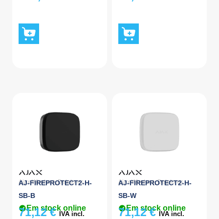
Ajax Wireless
,
Detetores
Ajax Wireless
,
Detetores
AJ-FIREPROTECT2-H-
AJ-FIREPROTECT2-H-
SB-B
SB-W
Em stock online
Em stock online
71,12
€
71,12
€
IVA incl.
IVA incl.