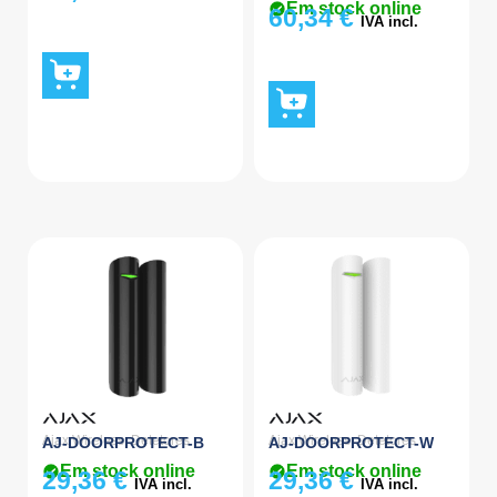
Em stock online
60,34
€
IVA incl.
Ajax Wireless
,
Detetores
Ajax Wireless
,
Detetores
AJ-DOORPROTECT-B
AJ-DOORPROTECT-W
Em stock online
Em stock online
29,36
€
29,36
€
IVA incl.
IVA incl.