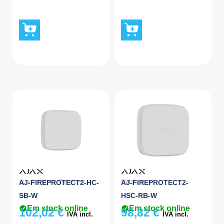
Ajax Wireless
,
Detetores
Detetores
AJ-FIREPROTECT2-HC-
AJ-FIREPROTECT2-
SB-W
HSC-RB-W
Em stock online
Em stock online
102,02
€
98,82
€
IVA incl.
IVA incl.