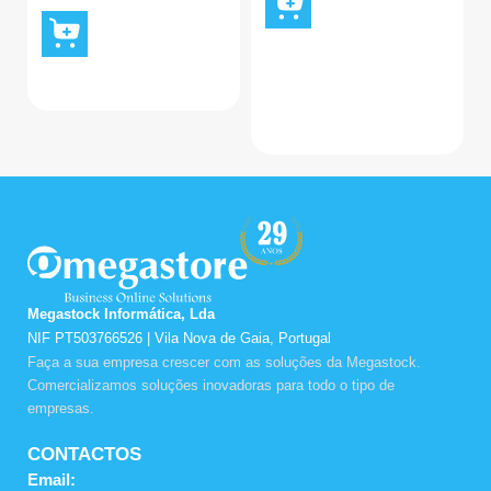
Megastock Informática, Lda
NIF PT503766526 | Vila Nova de Gaia, Portugal
Faça a sua empresa crescer com as soluções da Megastock.
Comercializamos soluções inovadoras para todo o tipo de
empresas.
CONTACTOS
Email: