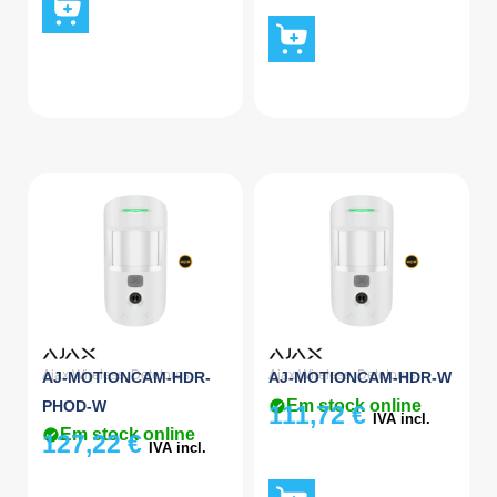
Ajax Wireless
,
Detetores
Ajax Wireless
,
Detetores
AJ-MOTIONCAM-HDR-
AJ-MOTIONCAM-HDR-W
Em stock online
PHOD-W
111,72
€
IVA incl.
Em stock online
127,22
€
IVA incl.