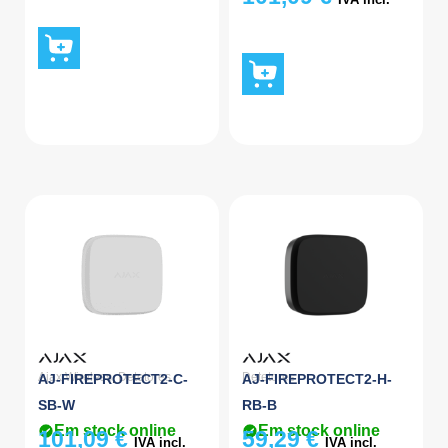
Ajax Wireless
,
Detetores
Detetores
AJ-FIREPROTECT2-C-
AJ-FIREPROTECT2-H-
SB-W
RB-B
Em stock online
Em stock online
101,09
€
59,29
€
IVA incl.
IVA incl.