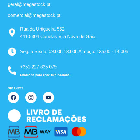
geral@megastock.pt
comercial@megastock.pt
Rua da Urtigueira 552
4410-304 Canelas Vila Nova de Gaia
Seg. a Sexta: 09:00h 18:00h Almoço: 13h:00 - 14:00h
+351 227 835 079
Chamada para rede fixa nacional
SIGA-NOS
F
I
Y
a
n
o
c
s
u
e
t
t
b
a
u
o
g
b
o
r
e
k
a
m