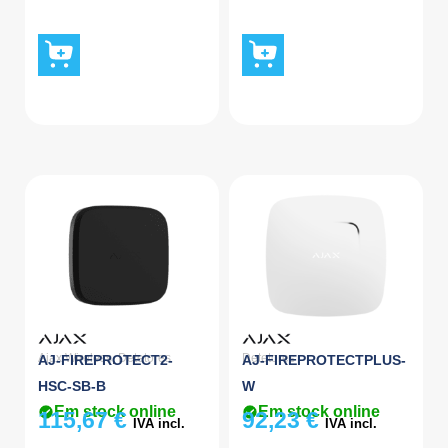
Ajax Wireless
,
Detetores
Detetores
AJ-FIREPROTECT2-
AJ-FIREPROTECTPLUS-
HSC-SB-B
W
Em stock online
Em stock online
115,67
€
92,23
€
IVA incl.
IVA incl.