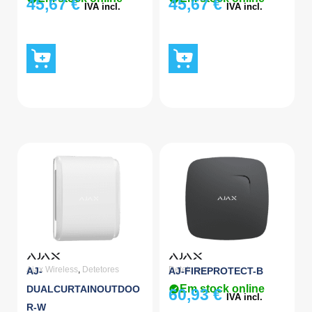
45,67
€
45,67
€
IVA incl.
IVA incl.
Ajax Wireless
,
Detetores
Detetores
AJ-
AJ-FIREPROTECT-B
Em stock online
DUALCURTAINOUTDOO
60,93
€
IVA incl.
R-W