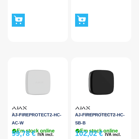
Detetores
Ajax Wireless
,
Detetores
AJ-FIREPROTECT2-HC-
AJ-FIREPROTECT2-HC-
AC-W
SB-B
Em stock online
Em stock online
99,78
€
102,02
€
IVA incl.
IVA incl.