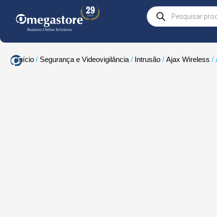
Skip
Products
to
search
content
Início
/
Segurança e Videovigilância
/
Intrusão
/
Ajax Wireless
/