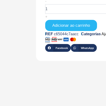
Quantidade
-
de
AJ-
DOORPROTECTPLUS-
+
B
Adicionar ao carrinho
REF
c65044c7aacc
Categorias
Aj
Checkout seguro com
Facebook
WhatsApp