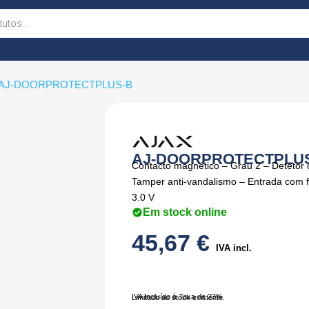
 AJ-DOORPROTECTPLUS-B
AJ-DOORPROTECTPLU
Contacto magnético – Grau 2 – Detetor 
Tamper anti-vandalismo – Entrada com fi
3.0 V
Em stock online
45,67
€
IVA incl.
IVA Incluído à Taxa de 23%
Limitado ao stock existente.