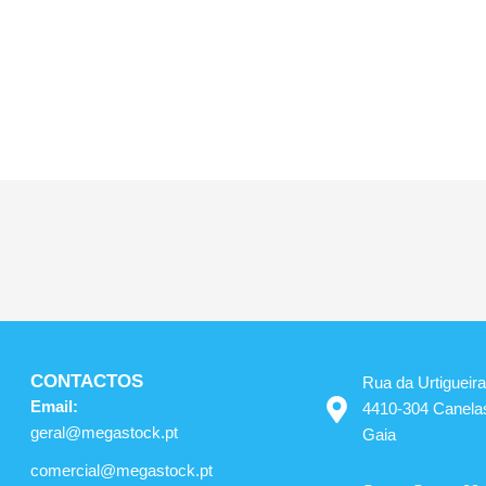
CONTACTOS
Rua da Urtigueir
Email:
4410-304 Canela
geral@megastock.pt
Gaia
comercial@megastock.pt