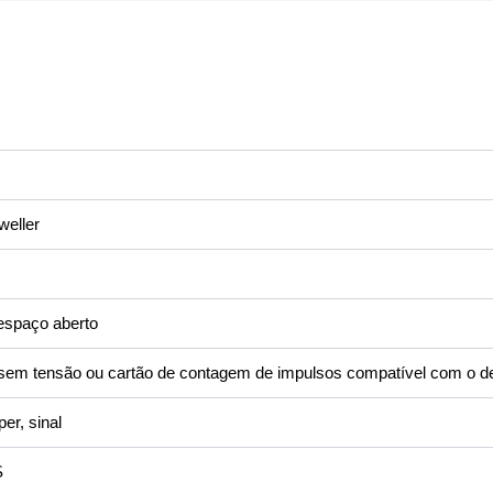
eller
spaço aberto
em tensão ou cartão de contagem de impulsos compatível com o d
er, sinal
S