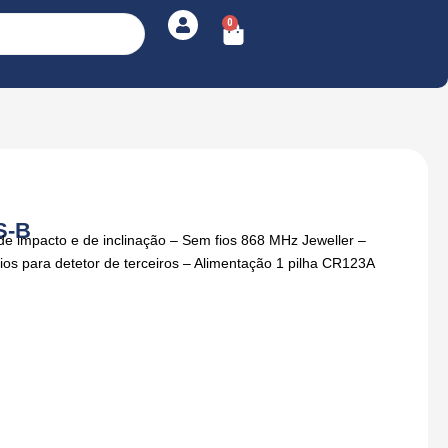
0
Cart
S-B
de impacto e de inclinação – Sem fios 868 MHz Jeweller –
os para detetor de terceiros – Alimentação 1 pilha CR123A