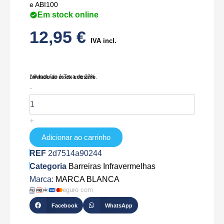
e ABI100
Em stock online
12,95
€
IVA incl.
IVA Incluído à Taxa de 23%
Limitado ao stock existente.
Quantidade
-
de
2XAN-
6Z
+
Adicionar ao carrinho
REF
2d7514a90244
Categoria
Barreiras Infravermelhas
Marca:
MARCA BLANCA
Checkout seguro com
Facebook
WhatsApp