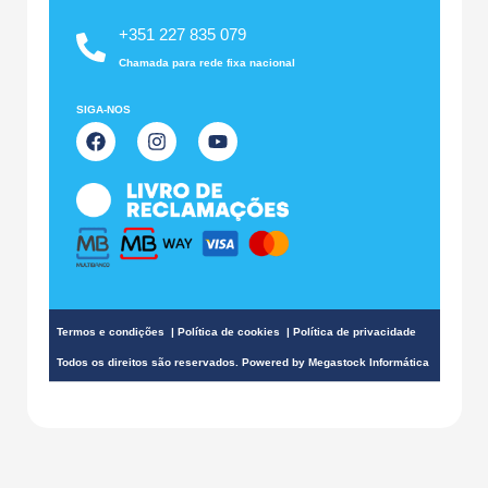
+351 227 835 079
Chamada para rede fixa nacional
SIGA-NOS
F
I
Y
a
n
o
c
s
u
e
t
t
b
a
u
o
g
b
o
r
e
k
a
m
Termos e condições
|
Política de cookies
|
Política de privacidade
Todos os direitos são reservados. Powered by
Megastock Informática