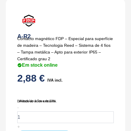
A-R2
Contacto magnético FDP – Especial para superfície
de madeira – Tecnologia Reed – Sistema de 4 fios
– Tampa metálica – Apto para exterior IP65 –
Certificado grau 2
Em stock online
2,88
€
IVA incl.
IVA Incluído à Taxa de 23%
Limitado ao stock existente.
Quantidade
-
de
A-
R2
+