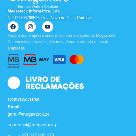
Megastock Informática, Lda
NIF PT503766526 | Vila Nova de Gaia, Portugal
F
I
Y
a
n
o
c
s
u
Faça a sua empresa crescer com as soluções da Megastock.
e
t
t
Comercializamos soluções inovadoras para todo o tipo de
b
a
u
empresas.
o
g
b
o
r
e
k
a
m
CONTACTOS
Email:
geral@megastock.pt
comercial@megastock.pt
+351 227 835 079