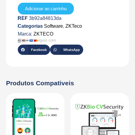
BIOCV-
25
Adicionar ao carrinho
REF
3b92a84813da
Categorias
Software
,
ZKTeco
Marca:
ZKTECO
Checkout seguro com
Facebook
WhatsApp
Produtos Compativeis