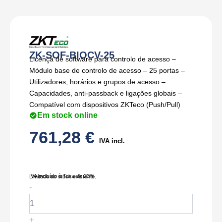
ZK-SOF-BIOCV-25
Licença de software para controlo de acesso –
Módulo base de controlo de acesso – 25 portas –
Utilizadores, horários e grupos de acesso –
Capacidades, anti-passback e ligações globais –
Compatível com dispositivos ZKTeco (Push/Pull)
Em stock online
761,28
€
IVA incl.
IVA Incluído à Taxa de 23%
Limitado ao stock existente.
Quantidade
-
de
ZK-
SOF-
+