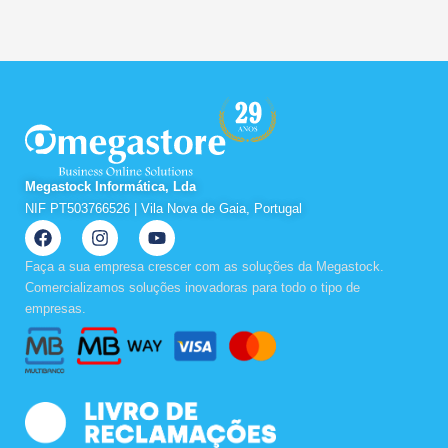
Megastock Informática, Lda
NIF PT503766526 | Vila Nova de Gaia, Portugal
F
I
Y
a
n
o
c
s
u
Faça a sua empresa crescer com as soluções da Megastock.
e
t
t
Comercializamos soluções inovadoras para todo o tipo de
b
a
u
empresas.
o
g
b
o
r
e
k
a
m