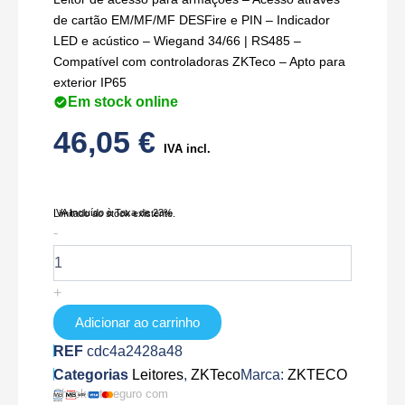
de cartão EM/MF/MF DESFire e PIN – Indicador
LED e acústico – Wiegand 34/66 | RS485 –
Compatível com controladoras ZKTeco – Apto para
exterior IP65
Em stock online
46,05
€
IVA incl.
IVA Incluído à Taxa de 23%
Limitado ao stock existente.
Quantidade
-
de
ZK-
ER-
+
KR902-
ZK
Adicionar ao carrinho
REF
cdc4a2428a48
Categorias
Leitores
,
ZKTeco
Marca:
ZKTECO
Checkout seguro com