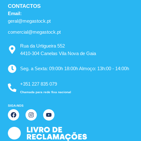
CONTACTOS
Email:
geral@megastock.pt
comercial@megastock.pt
Rua da Urtigueira 552
4410-304 Canelas Vila Nova de Gaia
Seg. a Sexta: 09:00h 18:00h Almoço: 13h:00 - 14:00h
+351 227 835 079
Chamada para rede fixa nacional
SIGA-NOS
F
I
Y
a
n
o
c
s
u
e
t
t
b
a
u
o
g
b