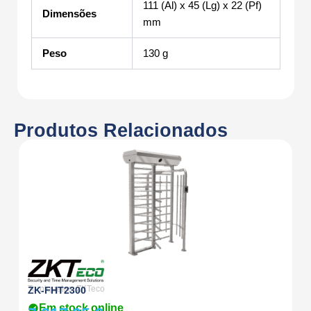
111 (Al) x 45 (Lg) x 22 (Pf)
Dimensões
mm
Peso
130 g
Produtos Relacionados
So
Torniquetes
,
ZKTeco
Z
ZK-FHT2300
Em stock online