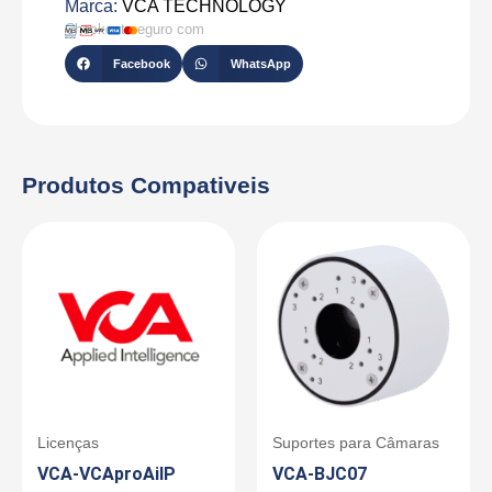
Marca:
VCA TECHNOLOGY
Checkout seguro com
Facebook
WhatsApp
Produtos Compativeis
Licenças
Suportes para Câmaras
VCA-VCAproAiIP
VCA-BJC07