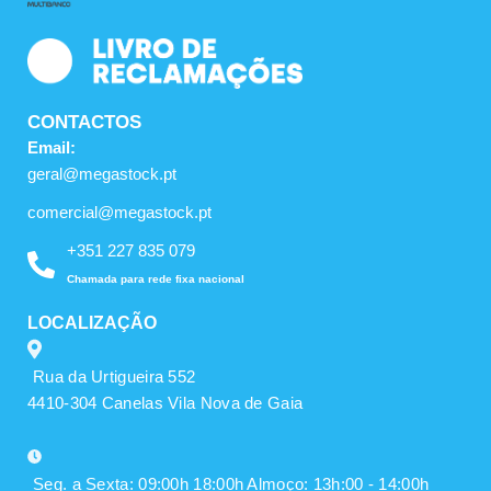
m
CONTACTOS
Email:
geral@megastock.pt
comercial@megastock.pt
+351 227 835 079
Chamada para rede fixa nacional
LOCALIZAÇÃO
Rua da Urtigueira 552
4410-304 Canelas Vila Nova de Gaia
Seg. a Sexta: 09:00h 18:00h Almoço: 13h:00 - 14:00h