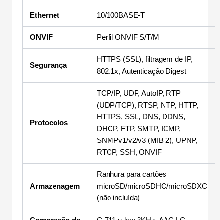
Ethernet
10/100BASE-T
ONVIF
Perfil ONVIF S/T/M
HTTPS (SSL), filtragem de IP,
Segurança
802.1x, Autenticação Digest
TCP/IP, UDP, AutoIP, RTP
(UDP/TCP), RTSP, NTP, HTTP,
HTTPS, SSL, DNS, DDNS,
Protocolos
DHCP, FTP, SMTP, ICMP,
SNMPv1/v2/v3 (MIB 2), UPNP,
RTCP, SSH, ONVIF
Ranhura para cartões
Armazenagem
microSD/microSDHC/microSDXC
(não incluída)
Compresão de
G.711 u-law 8KHz, AAC LC