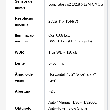
Sensor de
Sony Starvis2 1/2.8 5.17M CMOS
imagem
Resolução
2592(H) x 1944(V)
máxima
Iluminação
Cor: 0.08 Lux
mínima
B/W : 0 Lux (LED Iv ligado)
WDR
True WDR 120 dB
Lente
5~50mm.
Ângulo de
Horizontal: 46.2º (wide) a 7.7º
visão
(tele)
Abertura
F2.0
Auto / Manual: 1/30 ~ 1/32000,
Obturador
Anti-Flicker, Slow Shutter