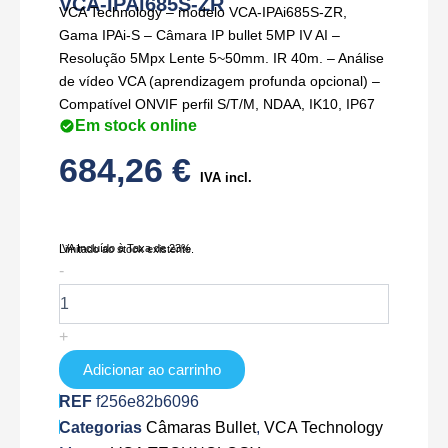
VCA-IPAi685S-ZR
VCA Technology – modelo VCA-IPAi685S-ZR,
Gama IPAi-S – Câmara IP bullet 5MP IV AI –
Resolução 5Mpx Lente 5~50mm. IR 40m. – Análise
de vídeo VCA (aprendizagem profunda opcional) –
Compatível ONVIF perfil S/T/M, NDAA, IK10, IP67
Em stock online
684,26
€
IVA incl.
IVA Incluído à Taxa de 23%
Limitado ao stock existente.
Quantidade
-
de
VCA-
IPAi685S-
+
ZR
Adicionar ao carrinho
REF
f256e82b6096
Categorias
Câmaras Bullet
,
VCA Technology