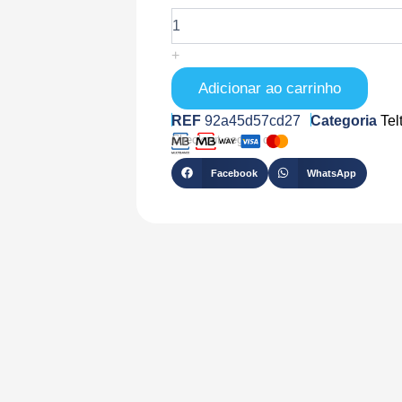
de
TK-
FMC650
+
Adicionar ao carrinho
REF
92a45d57cd27
Categoria
Tel
Checkout seguro com
Facebook
WhatsApp