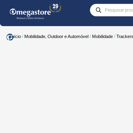
Skip
Products
to
search
content
Início
/
Mobilidade, Outdoor e Automóvel
/
Mobilidade
/
Tracker