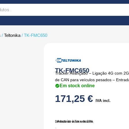
s
/
Teltonika
/ TK-FMC650
TK-FMC650
Tracker Avançado – Ligação 4G com 2G d
de CAN para veículos pesados – Entrada
Em stock online
171,25
€
IVA incl.
IVA Incluído à Taxa de 23%
Limitado ao stock existente.
Quantidade
-