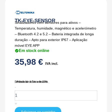
TK-EYE-SENSOR
Sinalizadores com sensores para ativos –
Temperatura, humidade, magnético e acelerómetro
– Bluetooth 4.2 e 5.2 – Bateria integrada de longa
duração – Apto para exterior IP67 – Aplicação
móvel EYE APP
Em stock online
35,98
€
IVA incl.
IVA Incluído à Taxa de 23%
Limitado ao stock existente.
Quantidade
-
de
TK-
EYE-
+
SENSOR
Adicionar ao carrinho