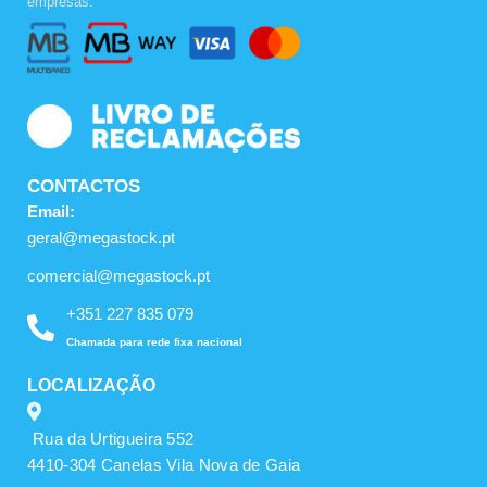
empresas.
o
g
b
o
r
e
k
a
m
CONTACTOS
Email:
geral@megastock.pt
comercial@megastock.pt
+351 227 835 079
Chamada para rede fixa nacional
LOCALIZAÇÃO
Rua da Urtigueira 552
4410-304 Canelas Vila Nova de Gaia