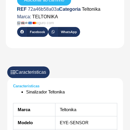
REF
72a46b58a03a
Categoria
Teltonika
Marca:
TELTONIKA
Checkout seguro com
Facebook
WhatsApp
Caracteristicas
Caracteristicas
Sinalizador Teltonika
Marca
Teltonika
Modelo
EYE-SENSOR