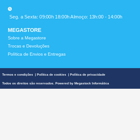
Seg. a Sexta: 09:00h 18:00h Almoço: 13h:00 - 14:00h
MEGASTORE
Sobre a Megastore
Trocas e Devoluções
Política de Envios e Entregas
Termos e condições
|
Política de cookies
|
Política de privacidade
Todos os direitos são reservados. Powered by
Megastock Informática