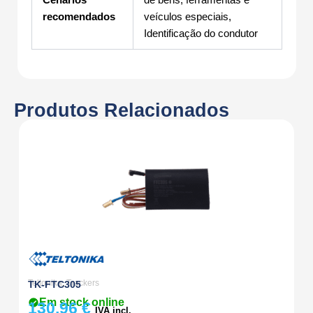
recomendados
veículos especiais,
Identificação do condutor
Produtos Relacionados
Teltonika
,
Trackers
Te
TK-FTC305
T
Em stock online
130,96
€
8
IVA incl.