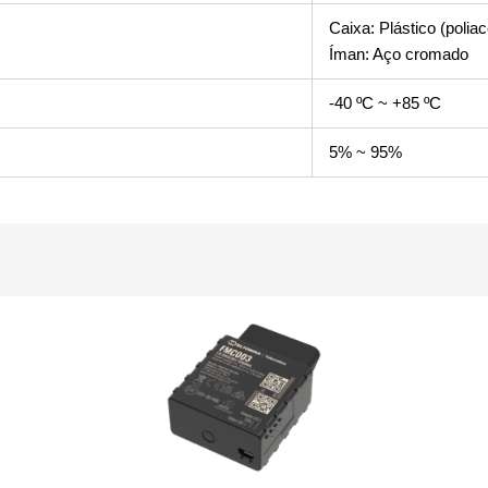
Caixa: Plástico (poliac
Íman: Aço cromado
-40 ºC ~ +85 ºC
5% ~ 95%