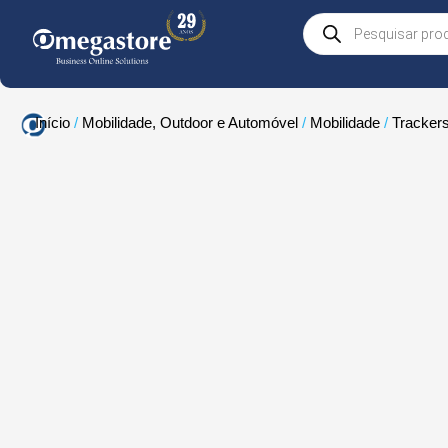
Skip
Products
to
search
content
Início
/
Mobilidade, Outdoor e Automóvel
/
Mobilidade
/
Tracker