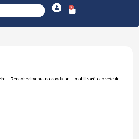
0
Cart
1-wire – Reconhecimento do condutor – Imobilização do veículo