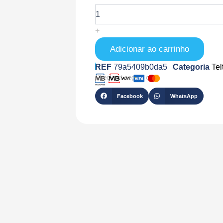
de
TK-
IBUTTON-
+
READER
Adicionar ao carrinho
REF
79a5409b0da5
Categoria
Tel
Checkout seguro com
Facebook
WhatsApp