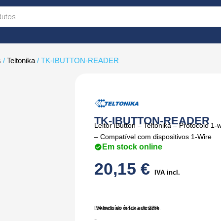
s
/
Teltonika
/ TK-IBUTTON-READER
TK-IBUTTON-READER
Leitor iButton – Teltonika – Protocolo 
– Compatível com dispositivos 1-Wire
Em stock online
20,15
€
IVA incl.
IVA Incluído à Taxa de 23%
Limitado ao stock existente.
Quantidade
-