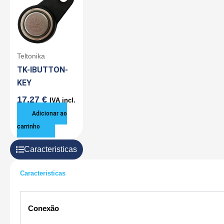
Teltonika
TK-IBUTTON-
KEY
17,27
€
IVA incl.
Adicionar ao
carrinho
Caracteristicas
Caracteristicas
Conexão