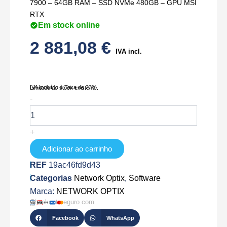
7900 – 64GB RAM – SSD NVMe 480GB – GPU MSI
RTX
Em stock online
2 881,08
€
IVA incl.
IVA Incluído à Taxa de 23%
Limitado ao stock existente.
Quantidade
-
de
NX-
Client1-
+
PRO
Adicionar ao carrinho
REF
19ac46fd9d43
Categorias
Network Optix
,
Software
Marca:
NETWORK OPTIX
Checkout seguro com
Facebook
WhatsApp