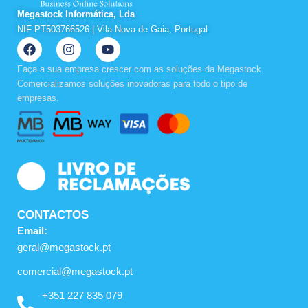
Megastock Informática, Lda
NIF PT503766526 | Vila Nova de Gaia, Portugal
F
I
Y
a
n
o
c
s
u
Faça a sua empresa crescer com as soluções da Megastock.
e
t
t
Comercializamos soluções inovadoras para todo o tipo de
b
a
u
empresas.
o
g
b
o
r
e
k
a
m
CONTACTOS
Email:
geral@megastock.pt
comercial@megastock.pt
+351 227 835 079