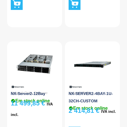
Network Optix
,
Software
Network Optix
NX-Server2-12Bay
NX-SERVER2-4BAY-1U-
Em stock online
32CH-CUSTOM
11 499,85
€
IVA
Em stock online
2 414,81
€
IVA incl.
incl.