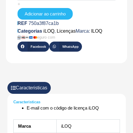
LICENSE-
+
S50-
50APP
Adicionar ao carrinho
REF
750a3f87ca1b
Categorias
iLOQ
,
Licenças
Marca:
ILOQ
Checkout seguro com
Facebook
WhatsApp
Caracteristicas
Caracteristicas
E-mail com o código de licença iLOQ
Marca
iLOQ