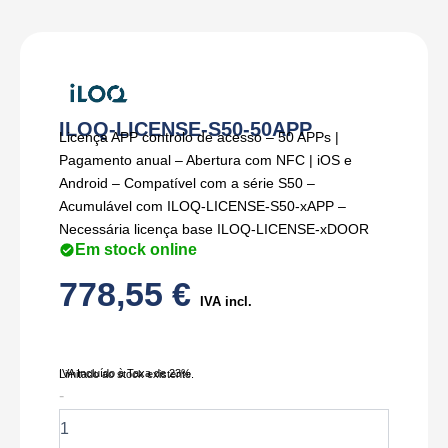
ILOQ-LICENSE-S50-50APP
Licença APP controlo de acesso – 50 APPs |
Pagamento anual – Abertura com NFC | iOS e
Android – Compatível com a série S50 –
Acumulável com ILOQ-LICENSE-S50-xAPP –
Necessária licença base ILOQ-LICENSE-xDOOR
Em stock online
778,55
€
IVA incl.
IVA Incluído à Taxa de 23%
Limitado ao stock existente.
Quantidade
-
de
ILOQ-