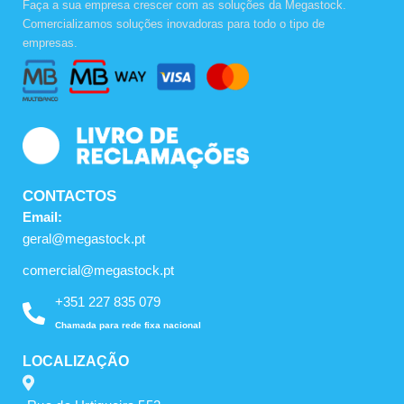
c
s
u
Faça a sua empresa crescer com as soluções da Megastock.
e
t
t
Comercializamos soluções inovadoras para todo o tipo de
b
a
u
empresas.
o
g
b
o
r
e
k
a
m
CONTACTOS
Email:
geral@megastock.pt
comercial@megastock.pt
+351 227 835 079
Chamada para rede fixa nacional
LOCALIZAÇÃO