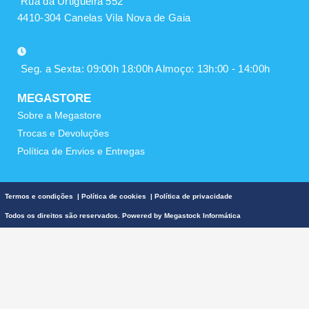
Rua da Urtigueira 552
4410-304 Canelas Vila Nova de Gaia
Seg. a Sexta: 09:00h 18:00h Almoço: 13h:00 - 14:00h
MEGASTORE
Sobre a Megastore
Trocas e Devoluções
Política de Envios e Entregas
Termos e condições
|
Política de cookies
|
Política de privacidade
Todos os direitos são reservados. Powered by
Megastock Informática