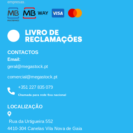
empresas.
o
g
b
o
r
e
k
a
m
CONTACTOS
Email:
geral@megastock.pt
comercial@megastock.pt
+351 227 835 079
Chamada para rede fixa nacional
LOCALIZAÇÃO
Rua da Urtigueira 552
4410-304 Canelas Vila Nova de Gaia