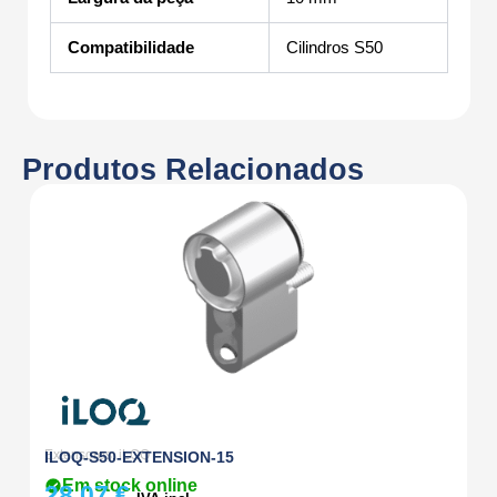
Compatibilidade
Cilindros S50
Produtos Relacionados
Extensores
,
iLOQ
Ci
ILOQ-S50-EXTENSION-15
I
Em stock online
28,07
€
4