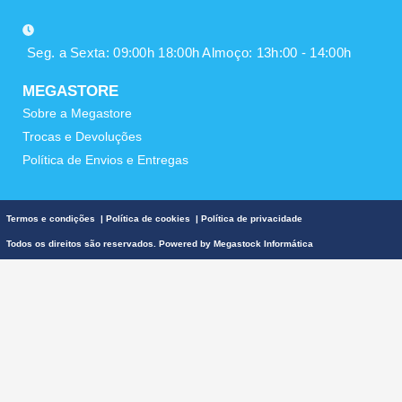
Seg. a Sexta: 09:00h 18:00h Almoço: 13h:00 - 14:00h
MEGASTORE
Sobre a Megastore
Trocas e Devoluções
Política de Envios e Entregas
Termos e condições
|
Política de cookies
|
Política de privacidade
Todos os direitos são reservados. Powered by
Megastock Informática