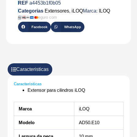
REF
a4453b1f0b05
Categorias
Extensores
,
iLOQ
Marca:
ILOQ
Checkout seguro com
Facebook
WhatsApp
Caracteristicas
Caracteristicas
Extensor para cilindros iLOQ
Marca
iLOQ
Modelo
AD50.E10
Largura da peça
10 mm