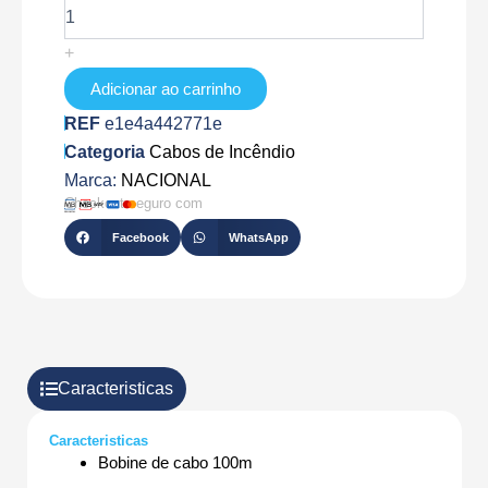
FC25B-
100-
+
C
Adicionar ao carrinho
REF
e1e4a442771e
Categoria
Cabos de Incêndio
Marca:
NACIONAL
Checkout seguro com
Facebook
WhatsApp
Caracteristicas
Caracteristicas
Bobine de cabo 100m