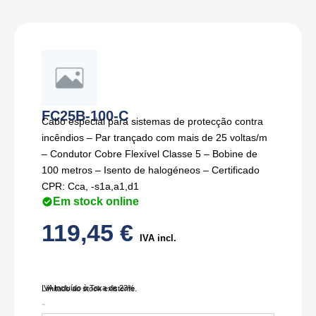
FC25B-100-C
Cabo especial para sistemas de protecção contra
incêndios – Par trançado com mais de 25 voltas/m
– Condutor Cobre Flexível Classe 5 – Bobine de
100 metros – Isento de halogéneos – Certificado
CPR: Cca, -s1a,a1,d1
Em stock online
119,45
€
IVA incl.
IVA Incluído à Taxa de 23%
Limitado ao stock existente.
Quantidade
-
de