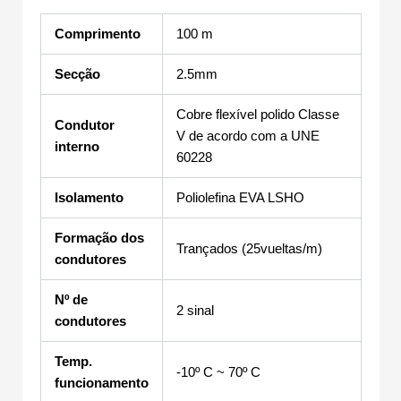
Comprimento
100 m
Secção
2.5mm
Cobre flexível polido Classe
Condutor
V de acordo com a UNE
interno
60228
Isolamento
Poliolefina EVA LSHO
Formação dos
Trançados (25vueltas/m)
condutores
Nº de
2 sinal
condutores
Temp.
-10º C ~ 70º C
funcionamento