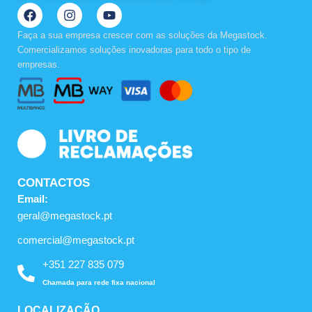
F
I
Y
a
n
o
c
s
u
Faça a sua empresa crescer com as soluções da Megastock.
e
t
t
Comercializamos soluções inovadoras para todo o tipo de
b
a
u
empresas.
o
g
b
o
r
e
k
a
m
CONTACTOS
Email:
geral@megastock.pt
comercial@megastock.pt
+351 227 835 079
Chamada para rede fixa nacional
LOCALIZAÇÃO