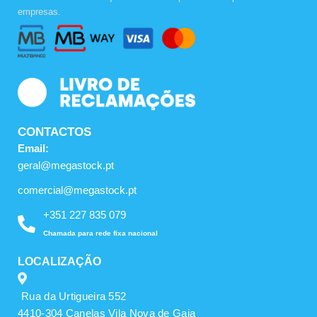
b
a
u
empresas.
o
g
b
o
r
e
k
a
m
CONTACTOS
Email:
geral@megastock.pt
comercial@megastock.pt
+351 227 835 079
Chamada para rede fixa nacional
LOCALIZAÇÃO
Rua da Urtigueira 552
4410-304 Canelas Vila Nova de Gaia