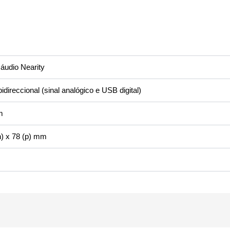
 áudio Nearity
direccional (sinal analógico e USB digital)
m
(h) x 78 (p) mm