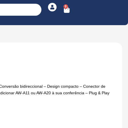
0
Cart
– Conversão bidireccional – Design compacto – Conector de
adicionar AW-A11 ou AW-A20 à sua conferência – Plug & Play