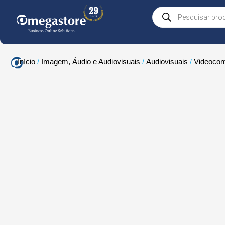
Skip
Products
to
search
content
Início
/
Imagem, Áudio e Audiovisuais
/
Audiovisuais
/
Videocon