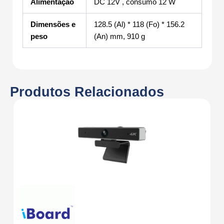
Alimentação
DC 12V , consumo 12 W
Dimensões e
128.5 (Al) * 118 (Fo) * 156.2
peso
(An) mm, 910 g
Produtos Relacionados
Tu
C