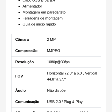
Cabo USB B para A
Alimentador
Montagem em parede/teto
Ferragens de montagem
Guia de início rápido
Câmara
2 MP
Compressão
MJPEG
Resolução
1080p@30fps
Horizontal 72.5º a 6.9º, Vertical
FOV
44.8º a 3.9º
Áudio
Não dispõe
Comunicação
USB 2.0 / Plug & Play