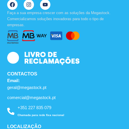
F
I
Y
a
n
o
c
s
u
Faça a sua empresa crescer com as soluções da Megastock.
e
t
t
Comercializamos soluções inovadoras para todo o tipo de
b
a
u
empresas.
o
g
b
o
r
e
k
a
m
CONTACTOS
Email:
geral@megastock.pt
comercial@megastock.pt
+351 227 835 079
Chamada para rede fixa nacional
LOCALIZAÇÃO