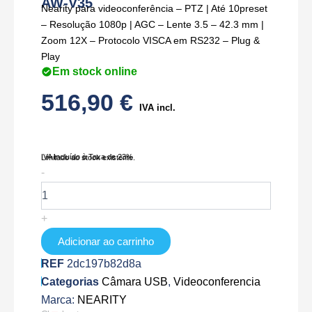
AW-V35
Nearity para videoconferência – PTZ | Até 10preset
– Resolução 1080p | AGC – Lente 3.5 – 42.3 mm |
Zoom 12X – Protocolo VISCA em RS232 – Plug &
Play
Em stock online
516,90
€
IVA incl.
IVA Incluído à Taxa de 23%
Limitado ao stock existente.
Quantidade
-
de
AW-
V35
+
Adicionar ao carrinho
REF
2dc197b82d8a
Categorias
Câmara USB
,
Videoconferencia
Marca:
NEARITY