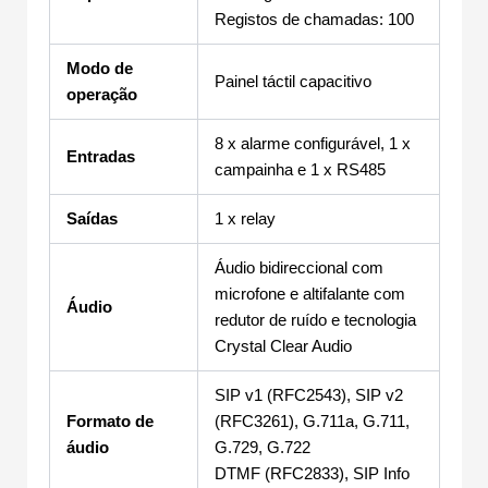
Registos de chamadas: 100
Modo de
Painel táctil capacitivo
operação
8 x alarme configurável, 1 x
Entradas
campainha e 1 x RS485
Saídas
1 x relay
Áudio bidireccional com
microfone e altifalante com
Áudio
redutor de ruído e tecnologia
Crystal Clear Audio
SIP v1 (RFC2543), SIP v2
Formato de
(RFC3261), G.711a, G.711,
áudio
G.729, G.722
DTMF (RFC2833), SIP Info