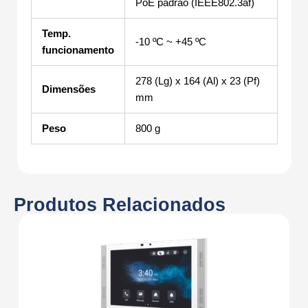
PoE padrão (IEEE802.3af)
Temp.
-10 ºC ~ +45 ºC
funcionamento
278 (Lg) x 164 (Al) x 23 (Pf)
Dimensões
mm
Peso
800 g
Produtos Relacionados