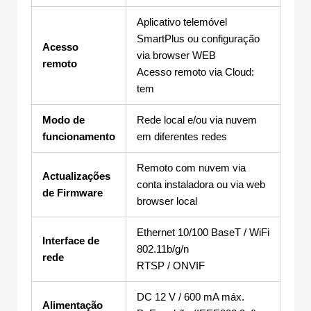
Aplicativo telemóvel
SmartPlus ou configuração
Acesso
via browser WEB
remoto
Acesso remoto via Cloud:
tem
Modo de
Rede local e/ou via nuvem
funcionamento
em diferentes redes
Remoto com nuvem via
Actualizações
conta instaladora ou via web
de Firmware
browser local
Ethernet 10/100 BaseT / WiFi
Interface de
802.11b/g/n
rede
RTSP / ONVIF
DC 12 V / 600 mA máx.
Alimentação