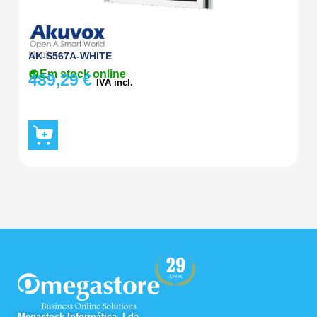
Monitores
Ak
AK-S567A-WHITE
A
Em stock online
489,29
€
2
IVA incl.
Megastock Informática, Lda