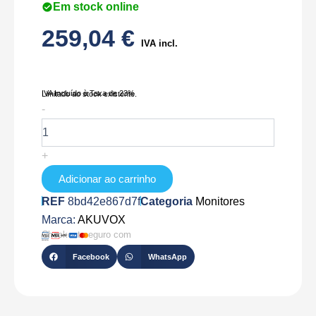
Em stock online
259,04
€
IVA incl.
IVA Incluído à Taxa de 23%
Limitado ao stock existente.
Quantidade
-
de
AK-
S565W
+
Adicionar ao carrinho
REF
8bd42e867d7f
Categoria
Monitores
Marca:
AKUVOX
Checkout seguro com
Facebook
WhatsApp