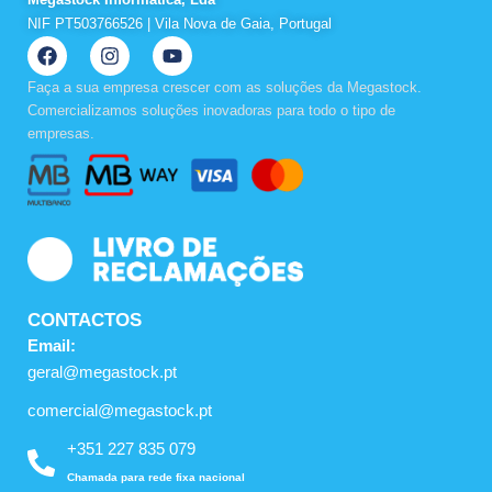
NIF PT503766526 | Vila Nova de Gaia, Portugal
F
I
Y
a
n
o
c
s
u
Faça a sua empresa crescer com as soluções da Megastock.
e
t
t
Comercializamos soluções inovadoras para todo o tipo de
b
a
u
empresas.
o
g
b
o
r
e
k
a
m
CONTACTOS
Email:
geral@megastock.pt
comercial@megastock.pt
+351 227 835 079
Chamada para rede fixa nacional