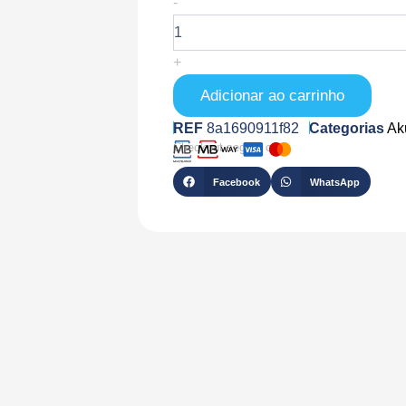
-
de
AK-
S562W-
+
V
Adicionar ao carrinho
REF
8a1690911f82
Categorias
Ak
Checkout seguro com
Facebook
WhatsApp