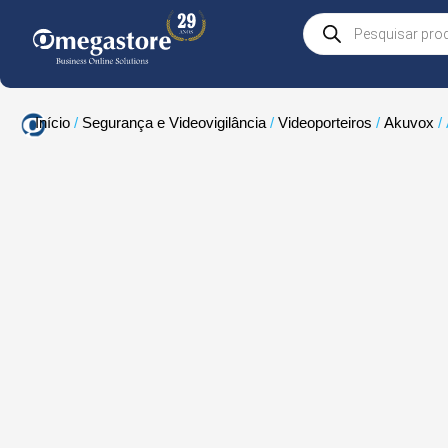
Skip
Products
to
search
content
Início
/
Segurança e Videovigilância
/
Videoporteiros
/
Akuvox
/