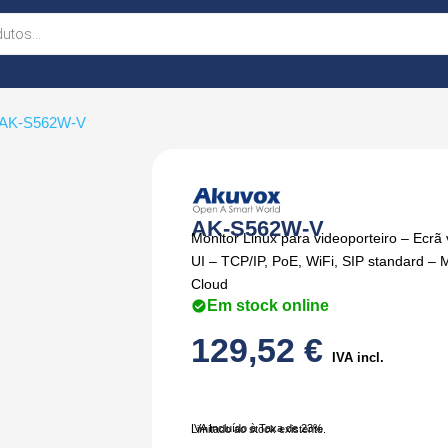
 AK-S562W-V
AK-S562W-V
Monitor Linux para videoporteiro – Ecrã v
UI – TCP/IP, PoE, WiFi, SIP standard – 
Cloud
Em stock online
129,52
€
IVA incl.
IVA Incluído à Taxa de 23%
Limitado ao stock existente.
Quantidade