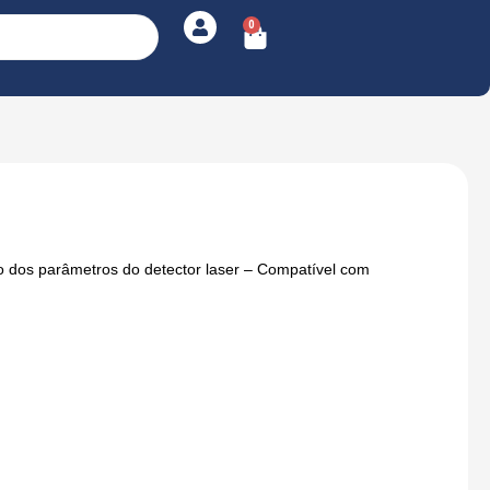
0
Cart
o dos parâmetros do detector laser – Compatível com