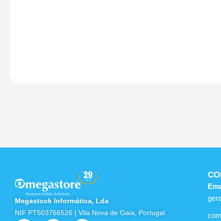
CO
Ema
ger
Megastock Informática, Lda
NIF PT503766526 | Vila Nova de Gaia, Portugal
com