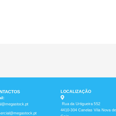
NTACTOS
LOCALIZAÇÃO
il:
Rua da Urtigueira 552
al@megastock.pt
4410-304 Canelas Vila Nova d
ercial@megastock.pt