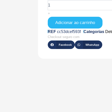
de
GJD501
+
Adicionar ao carrinho
REF
cc53dcef593f
Categorias
Det
Checkout seguro com
Facebook
WhatsApp