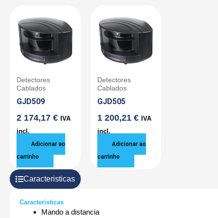
Detectores
Detectores
Cablados
Cablados
GJD509
GJD505
2 174,17
€
1 200,21
€
IVA
IVA
incl.
incl.
Adicionar ao
Adicionar ao
carrinho
carrinho
Caracteristicas
Caracteristicas
Mando a distancia