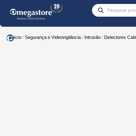
Skip
Products
to
search
content
Início
/
Segurança e Videovigilância
/
Intrusão
/
Detectores Cab