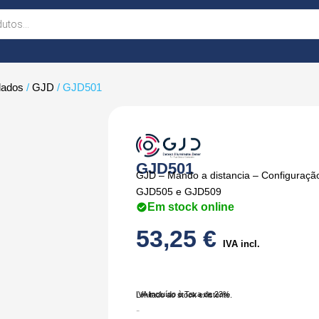
lados
/
GJD
/ GJD501
GJD501
GJD – Mando a distancia – Configuraçã
GJD505 e GJD509
Em stock online
53,25
€
IVA incl.
IVA Incluído à Taxa de 23%
Limitado ao stock existente.
Quantidade
-