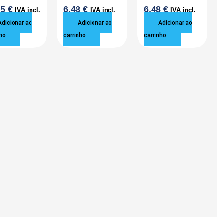
95
€
6,48
€
6,48
€
IVA incl.
IVA incl.
IVA incl.
Adicionar ao
Adicionar ao
Adicionar ao
ho
carrinho
carrinho