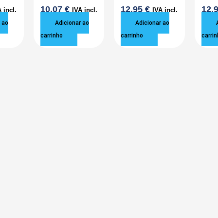
10,07
€
12,95
€
12,
 incl.
IVA incl.
IVA incl.
 ao
Adicionar ao
Adicionar ao
carrinho
carrinho
carrin