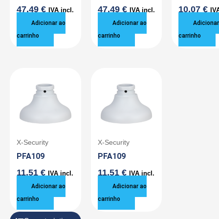
47,49
€
47,49
€
10,07
€
IVA incl.
IVA incl.
IVA
Adicionar ao
Adicionar ao
Adicionar
carrinho
carrinho
carrinho
X-Security
X-Security
PFA109
PFA109
11,51
€
11,51
€
IVA incl.
IVA incl.
Adicionar ao
Adicionar ao
carrinho
carrinho