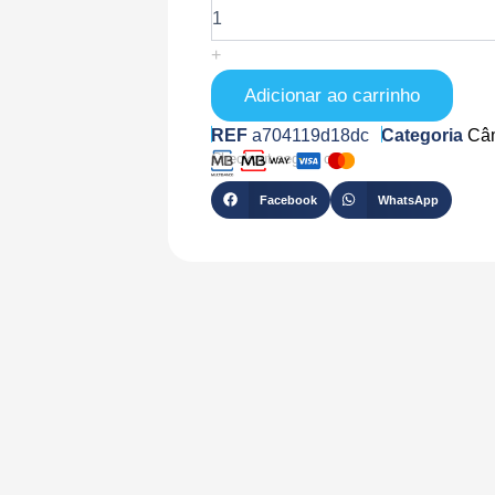
XS-
IPB830ZW-
+
4P-
AI
Adicionar ao carrinho
REF
a704119d18dc
Categoria
Câ
Checkout seguro com
Facebook
WhatsApp