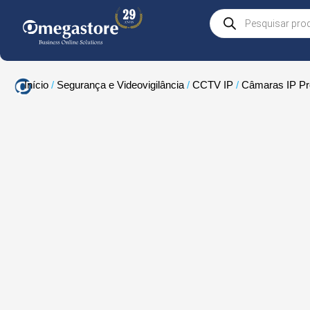
Skip
Products
to
search
content
Início
/
Segurança e Videovigilância
/
CCTV IP
/
Câmaras IP Pro