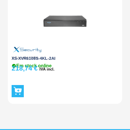
X-Security
,
XVRs
X-
XS-XVR6108S-4KL-2AI
X
Em stock online
218,74
€
1
IVA incl.