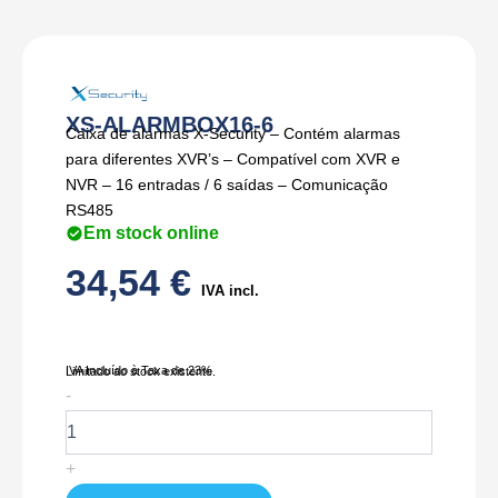
XS-ALARMBOX16-6
Caixa de alarmas X-Security – Contém alarmas
para diferentes XVR’s – Compatível com XVR e
NVR – 16 entradas / 6 saídas – Comunicação
RS485
Em stock online
34,54
€
IVA incl.
IVA Incluído à Taxa de 23%
Limitado ao stock existente.
Quantidade
-
de
XS-
ALARMBOX16-
+
6