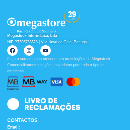
Megastock Informática, Lda
NIF PT503766526 | Vila Nova de Gaia, Portugal
F
I
Y
a
n
o
c
s
u
Faça a sua empresa crescer com as soluções da Megastock.
e
t
t
Comercializamos soluções inovadoras para todo o tipo de
b
a
u
empresas.
o
g
b
o
r
e
k
a
m
CONTACTOS
Email: