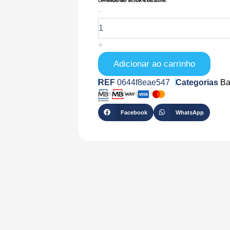
Quantidade
-
de
VG-
W0553P
+
Adicionar ao carrinho
REF
0644f8eae547
Categorias
Ba
Checkout seguro com
Facebook
WhatsApp