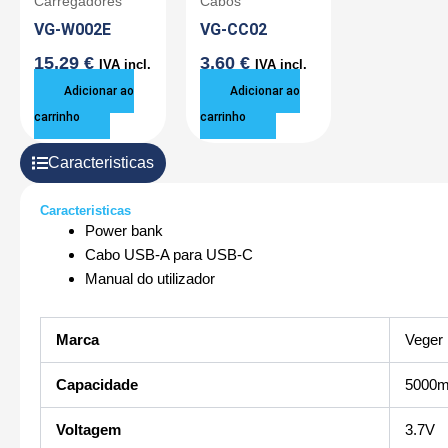
Carregadores
Cabos
VG-W002E
VG-CC02
15,29
€
3,60
€
IVA incl.
IVA incl.
Adicionar ao
Adicionar ao
carrinho
carrinho
Caracteristicas
Caracteristicas
Power bank
Cabo USB-A para USB-C
Manual do utilizador
Marca
Veger
Capacidade
5000m
Voltagem
3.7V