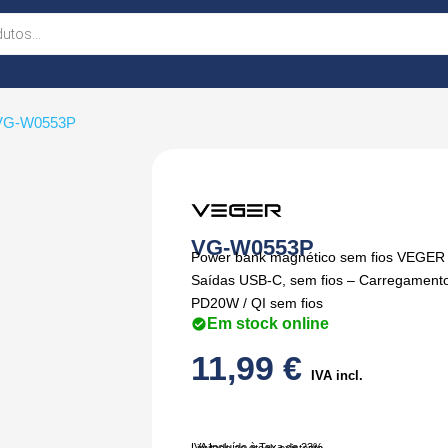
VG-W0553P
VG-W0553P
Power bank magnético sem fios VEGER 
Saídas USB-C, sem fios – Carregamento 
PD20W / QI sem fios
Em stock online
11,99
€
IVA incl.
IVA Incluído à Taxa de 23%
Limitado ao stock existente.