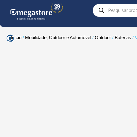
Skip
Products
to
search
content
Início
/
Mobilidade, Outdoor e Automóvel
/
Outdoor
/
Baterias
/ 