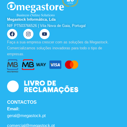
Megastock Informática, Lda
NIF PT503766526 | Vila Nova de Gaia, Portugal
F
I
Y
a
n
o
c
s
u
Faça a sua empresa crescer com as soluções da Megastock.
e
t
t
Comercializamos soluções inovadoras para todo o tipo de
b
a
u
empresas.
o
g
b
o
r
e
k
a
m
CONTACTOS
Email:
geral@megastock.pt
comercial@megastock.pt