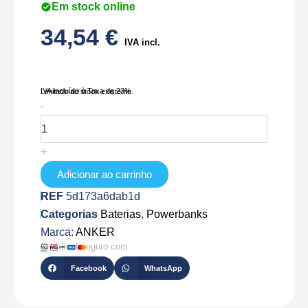
Em stock online
34,54
€
IVA incl.
IVA Incluído à Taxa de 23%
Limitado ao stock existente.
Quantidade
-
de
ANK-
POWERCORE3-
+
SENSE-
B
Adicionar ao carrinho
REF
5d173a6dab1d
Categorias
Baterias
,
Powerbanks
Marca:
ANKER
Checkout seguro com
Facebook
WhatsApp