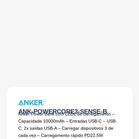
ANK-POWERCORE3-SENSE-B
Anker Power bank com LEDs de carregamento –
Capacidade 10000mAh – Entradas USB-C – USB-
C, 2x saídas USB-A – Carregar dispositivos 3 de
cada vez – Carregamento rápido PD22.5W