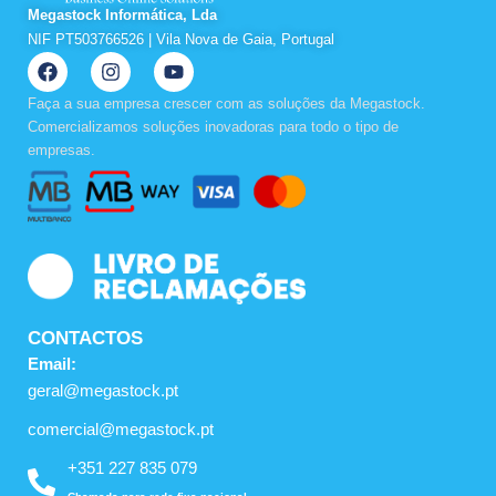
Megastock Informática, Lda
NIF PT503766526 | Vila Nova de Gaia, Portugal
F
I
Y
a
n
o
c
s
u
Faça a sua empresa crescer com as soluções da Megastock.
e
t
t
Comercializamos soluções inovadoras para todo o tipo de
b
a
u
empresas.
o
g
b
o
r
e
k
a
m
CONTACTOS
Email:
geral@megastock.pt
comercial@megastock.pt
+351 227 835 079