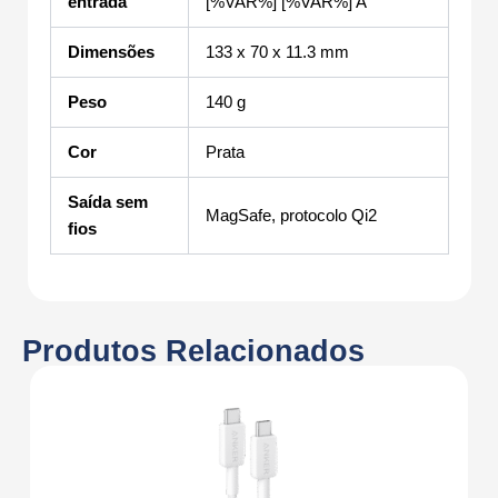
entrada
[%VAR%] [%VAR%] A
Dimensões
133 x 70 x 11.3 mm
Peso
140 g
Cor
Prata
Saída sem
MagSafe, protocolo Qi2
fios
Produtos Relacionados