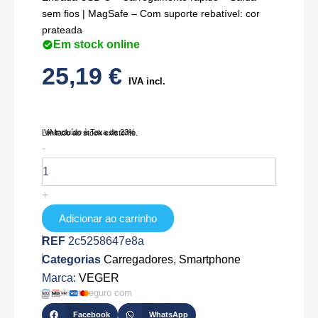
sem fios | MagSafe – Com suporte rebatível: cor
prateada
Em stock online
25,19
€
IVA incl.
IVA Incluído à Taxa de 23%
Limitado ao stock existente.
Quantidade
-
de
VG-
Q7
+
Adicionar ao carrinho
REF
2c5258647e8a
Categorias
Carregadores
,
Smartphone
Marca:
VEGER
Checkout seguro com
Facebook
WhatsApp