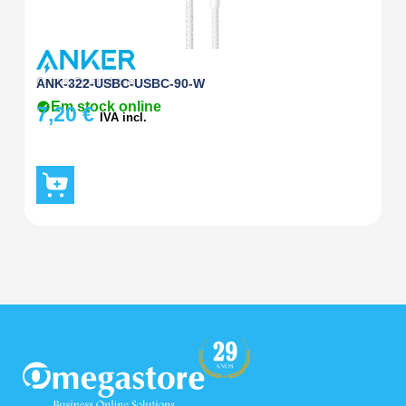
Cabos
,
Smartphone
Ca
ANK-322-USBC-USBC-90-W
A
Em stock online
7,20
€
6
IVA incl.