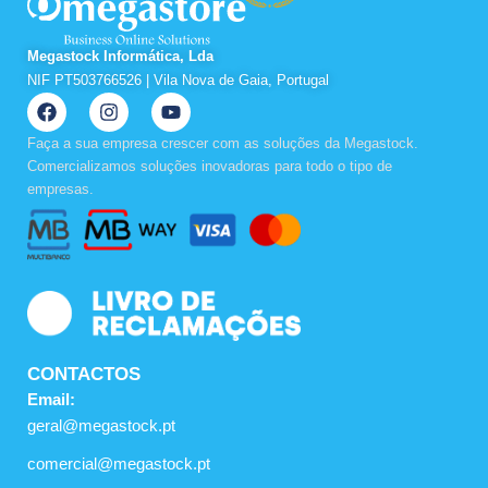
Megastock Informática, Lda
NIF PT503766526 | Vila Nova de Gaia, Portugal
F
I
Y
a
n
o
c
s
u
Faça a sua empresa crescer com as soluções da Megastock.
e
t
t
Comercializamos soluções inovadoras para todo o tipo de
b
a
u
empresas.
o
g
b
o
r
e
k
a
m
CONTACTOS
Email:
geral@megastock.pt
comercial@megastock.pt