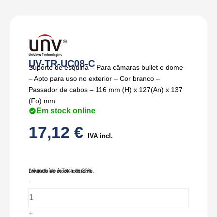
UV-TR-UC08-C
Suporte de esquina – Para câmaras bullet e dome
– Apto para uso no exterior – Cor branco –
Passador de cabos – 116 mm (H) x 127(An) x 137
(Fo) mm
Em stock online
17,12
€
IVA incl.
IVA Incluído à Taxa de 23%
Limitado ao stock existente.
Quantidade
-
de
UV-
TR-
+