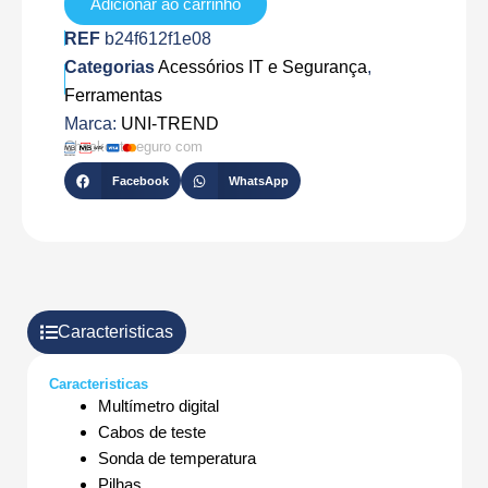
Adicionar ao carrinho
REF
b24f612f1e08
Categorias
Acessórios IT e Segurança
,
Ferramentas
Marca:
UNI-TREND
Checkout seguro com
Facebook
WhatsApp
Caracteristicas
Caracteristicas
Multímetro digital
Cabos de teste
Sonda de temperatura
Pilhas