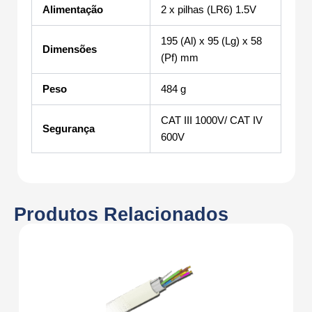
Alimentação
2 x pilhas (LR6) 1.5V
195 (Al) x 95 (Lg) x 58
Dimensões
(Pf) mm
Peso
484 g
CAT III 1000V/ CAT IV
Segurança
600V
Produtos Relacionados