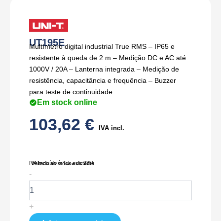
UT195E
Multímetro digital industrial True RMS – IP65 e
resistente à queda de 2 m – Medição DC e AC até
1000V / 20A – Lanterna integrada – Medição de
resistência, capacitância e frequência – Buzzer
para teste de continuidade
Em stock online
103,62
€
IVA incl.
IVA Incluído à Taxa de 23%
Limitado ao stock existente.
Quantidade
-
de
UT195E
+