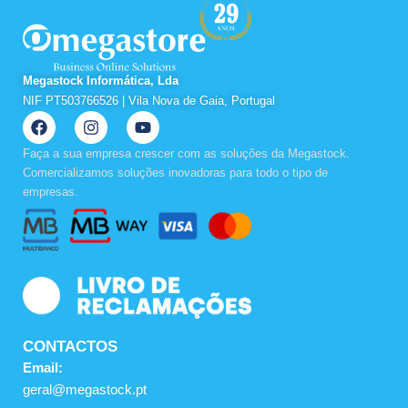
Megastock Informática, Lda
NIF PT503766526 | Vila Nova de Gaia, Portugal
F
I
Y
a
n
o
c
s
u
Faça a sua empresa crescer com as soluções da Megastock.
e
t
t
Comercializamos soluções inovadoras para todo o tipo de
b
a
u
empresas.
o
g
b
o
r
e
k
a
m
CONTACTOS
Email:
geral@megastock.pt