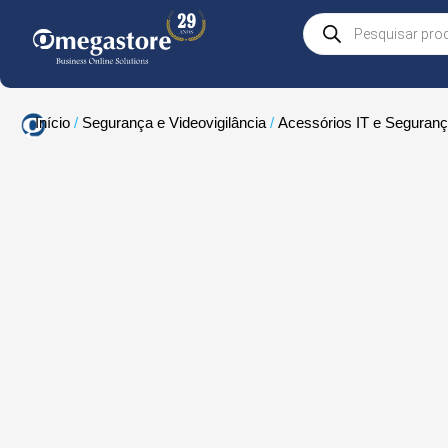
Skip
Products
to
search
content
Início
/
Segurança e Videovigilância
/
Acessórios IT e Seguran