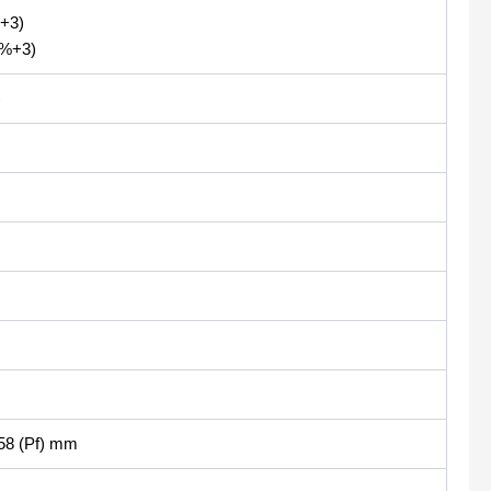
+3)
2%+3)
)
 58 (Pf) mm