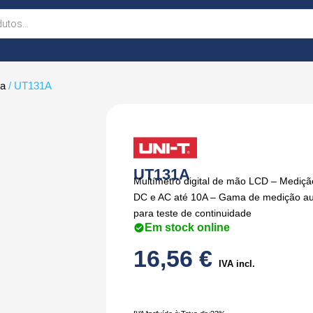
ça
/ UT131A
UT131A
Multímetro digital de mão LCD – Mediç
DC e AC até 10A – Gama de medição aut
para teste de continuidade
Em stock online
16,56
€
IVA incl.