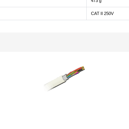
473 g
CAT II 250V