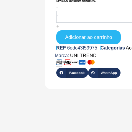
IVA Incluído à Taxa de 23%
Limitado ao stock existente.
Quantidade
-
de
UT131A
+
Adicionar ao carrinho
REF
6edc43f59975
Categorias
Ac
Marca:
UNI-TREND
Checkout seguro com
Facebook
WhatsApp