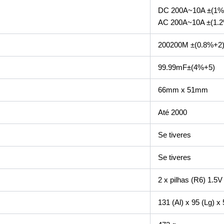
DC 200A~10A ±(1%
AC 200A~10A ±(1.
200200M ±(0.8%+2
99.99mF±(4%+5)
66mm x 51mm
Até 2000
Se tiveres
Se tiveres
2 x pilhas (R6) 1.5V
131 (Al) x 95 (Lg) x