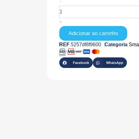
Quantidade
-
de
TRAILER-
14KWH-
+
460-
6M
Adicionar ao carrinho
REF
5257df8f9600
Categoria
Smar
Checkout seguro com
Facebook
WhatsApp