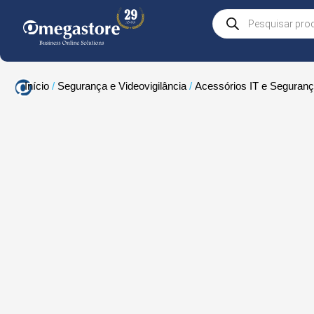
Skip
Products
to
search
content
Início
/
Segurança e Videovigilância
/
Acessórios IT e Seguran