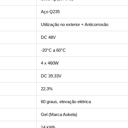
Aço Q235
Utilização no exterior + Anticorrosão
DC 48V
-20°C a 60°C
4 x 460W
DC 39.33V
22.3%
60 graus, elevação elétrica
Gel (Marca Aokela)
14 kWh