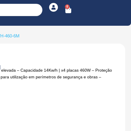
0
Cart
H-460-6M
M
o elevada – Capacidade 14Kw/h | x4 placas 460W – Proteção
o para utilização em perímetros de segurança e obras –