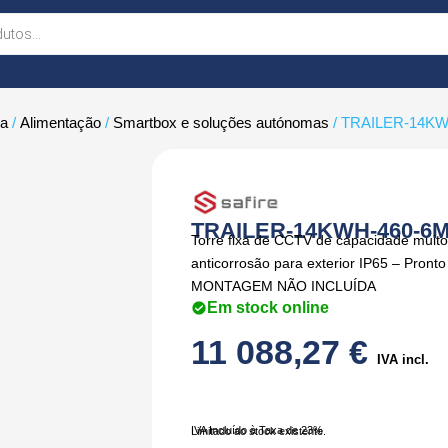
ça
/
Alimentação
/
Smartbox e soluções autónomas
/ TRAILER-14KW
TRAILER-14KWH-460-6
Torre fixa de CCTV de capacidade muit
anticorrosão para exterior IP65 – Pront
MONTAGEM NÃO INCLUÍDA
Em stock online
11 088,27
€
IVA incl.
IVA Incluído à Taxa de 23%
Limitado ao stock existente.