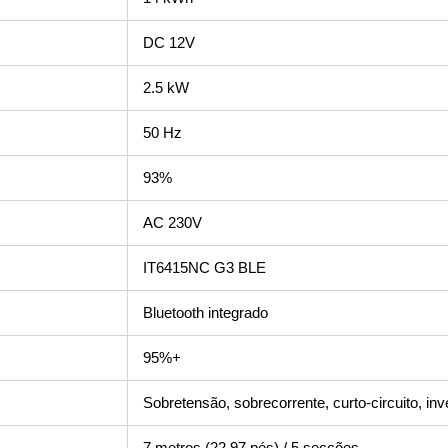
DC 12V
2.5 kW
50 Hz
93%
AC 230V
IT6415NC G3 BLE
Bluetooth integrado
95%+
Sobretensão, sobrecorrente, curto-circuito, in
7 metros (22.97 pés) / 5 secções