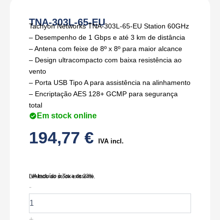
TNA-303L-65-EU
Tachyon Networks TNA-303L-65-EU Station 60GHz
– Desempenho de 1 Gbps e até 3 km de distância
– Antena com feixe de 8º x 8º para maior alcance
– Design ultracompacto com baixa resistência ao
vento
– Porta USB Tipo A para assistência na alinhamento
– Encriptação AES 128+ GCMP para segurança
total
Em stock online
194,77
€
IVA incl.
IVA Incluído à Taxa de 23%
Limitado ao stock existente.
Quantidade
-
de
TNA-
303L-
+