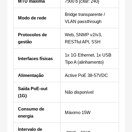
MTU máxima
7900 b [citar: 240]
Bridge transparente /
Modo de rede
VLAN passthrough
Protocolos de
Web, SNMP v2/v3,
gestão
RESTful API, SSH
1x 1G Ethernet, 1x USB
Interfaces físicas
Tipo A (alinhamento)
Alimentação
Active PoE 38-57VDC
Saída PoE-out
Não disponível
(1G)
Consumo de
Máximo 15W
energia
Intervalo de