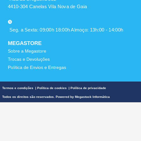
4410-304 Canelas Vila Nova de Gaia
Seg. a Sexta: 09:00h 18:00h Almoço: 13h:00 - 14:00h
MEGASTORE
Sobre a Megastore
Trocas e Devoluções
Política de Envios e Entregas
Termos e condições
|
Política de cookies
|
Política de privacidade
Todos os direitos são reservados. Powered by
Megastock Informática