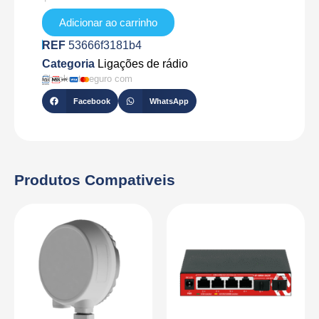
65-
EU
Adicionar ao carrinho
REF
53666f3181b4
Categoria
Ligações de rádio
Checkout seguro com
Facebook
WhatsApp
Produtos Compativeis