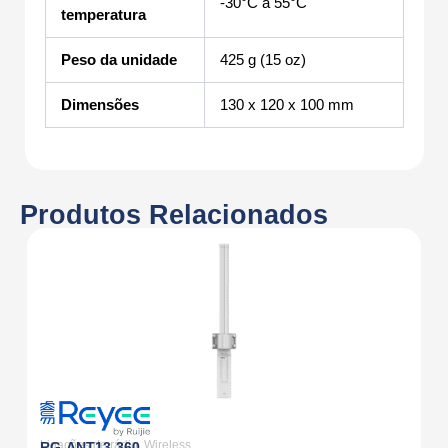
-30°C a 55°C
temperatura
Peso da unidade
425 g (15 oz)
Dimensões
130 x 120 x 100 mm
Produtos Relacionados
Li
D
Ligações de rádio
,
Wireless
RG-ANT13-360