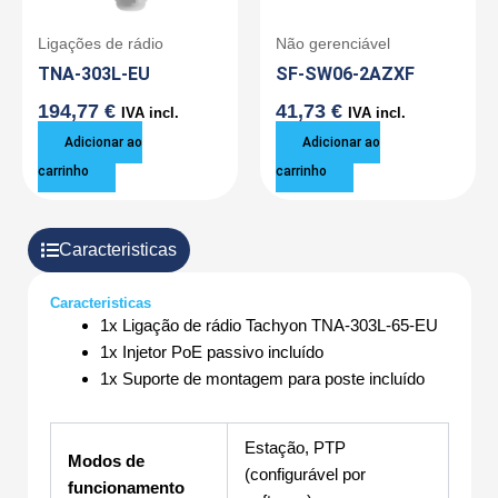
Ligações de rádio
Não gerenciável
TNA-303L-EU
SF-SW06-2AZXF
194,77
€
41,73
€
IVA incl.
IVA incl.
Adicionar ao
Adicionar ao
carrinho
carrinho
Caracteristicas
Caracteristicas
1x Ligação de rádio Tachyon TNA-303L-65-EU
1x Injetor PoE passivo incluído
1x Suporte de montagem para poste incluído
Estação, PTP
Modos de
(configurável por
funcionamento