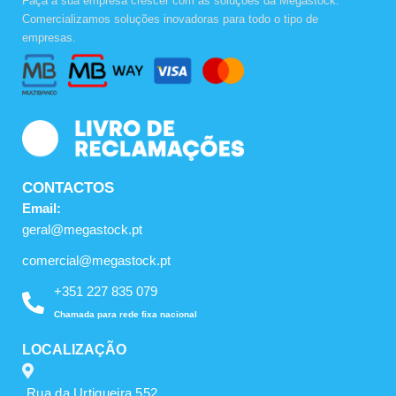
Faça a sua empresa crescer com as soluções da Megastock.
e
t
t
Comercializamos soluções inovadoras para todo o tipo de
b
a
u
empresas.
o
g
b
o
r
e
k
a
m
CONTACTOS
Email:
geral@megastock.pt
comercial@megastock.pt
+351 227 835 079
Chamada para rede fixa nacional
LOCALIZAÇÃO
Rua da Urtigueira 552