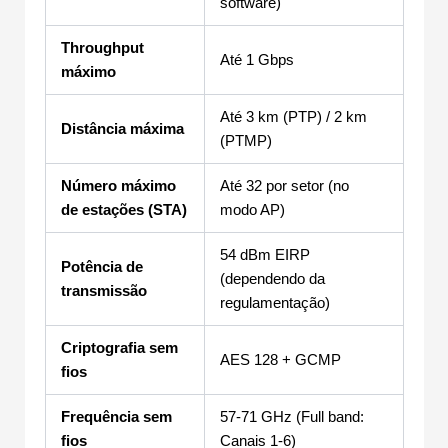
software)
Throughput
Até 1 Gbps
máximo
Até 3 km (PTP) / 2 km
Distância máxima
(PTMP)
Número máximo
Até 32 por setor (no
de estações (STA)
modo AP)
54 dBm EIRP
Potência de
(dependendo da
transmissão
regulamentação)
Criptografia sem
AES 128 + GCMP
fios
Frequência sem
57-71 GHz (Full band:
fios
Canais 1-6)