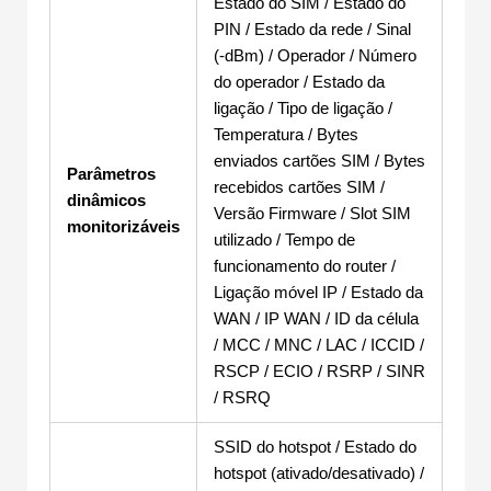
Estado do SIM / Estado do
PIN / Estado da rede / Sinal
(-dBm) / Operador / Número
do operador / Estado da
ligação / Tipo de ligação /
Temperatura / Bytes
enviados cartões SIM / Bytes
Parâmetros
recebidos cartões SIM /
dinâmicos
Versão Firmware / Slot SIM
monitorizáveis
utilizado / Tempo de
funcionamento do router /
Ligação móvel IP / Estado da
WAN / IP WAN / ID da célula
/ MCC / MNC / LAC / ICCID /
RSCP / ECIO / RSRP / SINR
/ RSRQ
SSID do hotspot / Estado do
hotspot (ativado/desativado) /