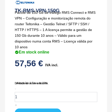
TK-RMS-VPN-150G
Pacote de 150 Gb de tráfego RMS Connect e RMS
VPN – Configuração e monitorização remota do
router Teltonika – Gestão Telnet / SFTP / SSH /
HTTP / HTTPS – 1 A licença permite a gestão de
150 Gb durante 10 anos – Válido para um
dispositivo numa conta RMS – Licença válida por
10 anos
Em stock online
57,56
€
IVA incl.
IVA Incluído à Taxa de 23%
Limitado ao stock existente.
Quantidade
-
de
TK-
RMS-
+
VPN-