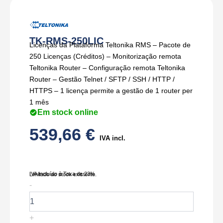
TK-RMS-250LIC
Licenças da Plataforma Teltonika RMS – Pacote de
250 Licenças (Créditos) – Monitorização remota
Teltonika Router – Configuração remota Teltonika
Router – Gestão Telnet / SFTP / SSH / HTTP /
HTTPS – 1 licença permite a gestão de 1 router per
1 mês
Em stock online
539,66
€
IVA incl.
IVA Incluído à Taxa de 23%
Limitado ao stock existente.
Quantidade
-
de
TK-
RMS-
+
250LIC